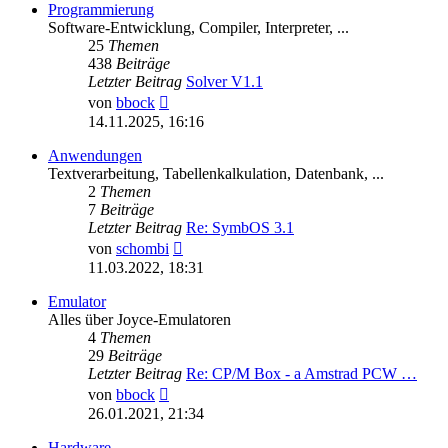
Programmierung
Software-Entwicklung, Compiler, Interpreter, ...
25
Themen
438
Beiträge
Letzter Beitrag
Solver V1.1
Neuester
von
bbock
Beitrag
14.11.2025, 16:16
Anwendungen
Textverarbeitung, Tabellenkalkulation, Datenbank, ...
2
Themen
7
Beiträge
Letzter Beitrag
Re: SymbOS 3.1
Neuester
von
schombi
Beitrag
11.03.2022, 18:31
Emulator
Alles über Joyce-Emulatoren
4
Themen
29
Beiträge
Letzter Beitrag
Re: CP/M Box - a Amstrad PCW …
Neuester
von
bbock
Beitrag
26.01.2021, 21:34
Hardware