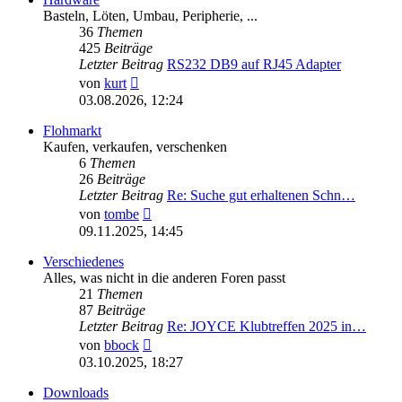
Basteln, Löten, Umbau, Peripherie, ...
36
Themen
425
Beiträge
Letzter Beitrag
RS232 DB9 auf RJ45 Adapter
Neuester
von
kurt
Beitrag
03.08.2026, 12:24
Flohmarkt
Kaufen, verkaufen, verschenken
6
Themen
26
Beiträge
Letzter Beitrag
Re: Suche gut erhaltenen Schn…
Neuester
von
tombe
Beitrag
09.11.2025, 14:45
Verschiedenes
Alles, was nicht in die anderen Foren passt
21
Themen
87
Beiträge
Letzter Beitrag
Re: JOYCE Klubtreffen 2025 in…
Neuester
von
bbock
Beitrag
03.10.2025, 18:27
Downloads