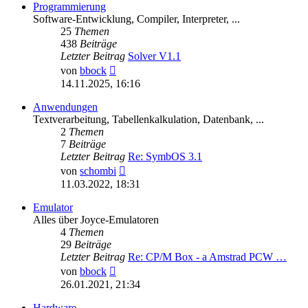
Programmierung
Software-Entwicklung, Compiler, Interpreter, ...
25
Themen
438
Beiträge
Letzter Beitrag
Solver V1.1
Neuester
von
bbock
Beitrag
14.11.2025, 16:16
Anwendungen
Textverarbeitung, Tabellenkalkulation, Datenbank, ...
2
Themen
7
Beiträge
Letzter Beitrag
Re: SymbOS 3.1
Neuester
von
schombi
Beitrag
11.03.2022, 18:31
Emulator
Alles über Joyce-Emulatoren
4
Themen
29
Beiträge
Letzter Beitrag
Re: CP/M Box - a Amstrad PCW …
Neuester
von
bbock
Beitrag
26.01.2021, 21:34
Hardware