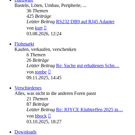
Basteln, Löten, Umbau, Peripherie, ...
36
Themen
425
Beiträge
Letzter Beitrag
RS232 DB9 auf RJ45 Adapter
Neuester
von
kurt
Beitrag
03.08.2026, 12:24
Flohmarkt
Kaufen, verkaufen, verschenken
6
Themen
26
Beiträge
Letzter Beitrag
Re: Suche gut erhaltenen Schn…
Neuester
von
tombe
Beitrag
09.11.2025, 14:45
Verschiedenes
Alles, was nicht in die anderen Foren passt
21
Themen
87
Beiträge
Letzter Beitrag
Re: JOYCE Klubtreffen 2025 in…
Neuester
von
bbock
Beitrag
03.10.2025, 18:27
Downloads