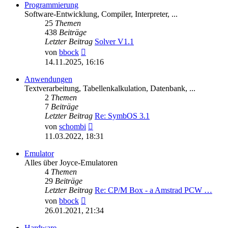
Programmierung
Software-Entwicklung, Compiler, Interpreter, ...
25
Themen
438
Beiträge
Letzter Beitrag
Solver V1.1
Neuester
von
bbock
Beitrag
14.11.2025, 16:16
Anwendungen
Textverarbeitung, Tabellenkalkulation, Datenbank, ...
2
Themen
7
Beiträge
Letzter Beitrag
Re: SymbOS 3.1
Neuester
von
schombi
Beitrag
11.03.2022, 18:31
Emulator
Alles über Joyce-Emulatoren
4
Themen
29
Beiträge
Letzter Beitrag
Re: CP/M Box - a Amstrad PCW …
Neuester
von
bbock
Beitrag
26.01.2021, 21:34
Hardware