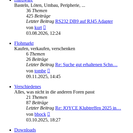
Basteln, Löten, Umbau, Peripherie, ...
36
Themen
425
Beiträge
Letzter Beitrag
RS232 DB9 auf RJ45 Adapter
Neuester
von
kurt
Beitrag
03.08.2026, 12:24
Flohmarkt
Kaufen, verkaufen, verschenken
6
Themen
26
Beiträge
Letzter Beitrag
Re: Suche gut erhaltenen Schn…
Neuester
von
tombe
Beitrag
09.11.2025, 14:45
Verschiedenes
Alles, was nicht in die anderen Foren passt
21
Themen
87
Beiträge
Letzter Beitrag
Re: JOYCE Klubtreffen 2025 in…
Neuester
von
bbock
Beitrag
03.10.2025, 18:27
Downloads