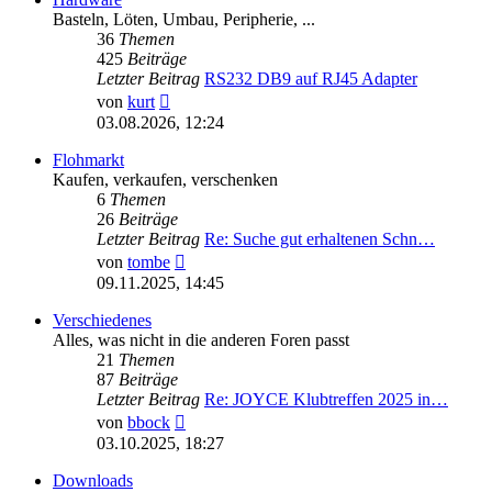
Basteln, Löten, Umbau, Peripherie, ...
36
Themen
425
Beiträge
Letzter Beitrag
RS232 DB9 auf RJ45 Adapter
Neuester
von
kurt
Beitrag
03.08.2026, 12:24
Flohmarkt
Kaufen, verkaufen, verschenken
6
Themen
26
Beiträge
Letzter Beitrag
Re: Suche gut erhaltenen Schn…
Neuester
von
tombe
Beitrag
09.11.2025, 14:45
Verschiedenes
Alles, was nicht in die anderen Foren passt
21
Themen
87
Beiträge
Letzter Beitrag
Re: JOYCE Klubtreffen 2025 in…
Neuester
von
bbock
Beitrag
03.10.2025, 18:27
Downloads