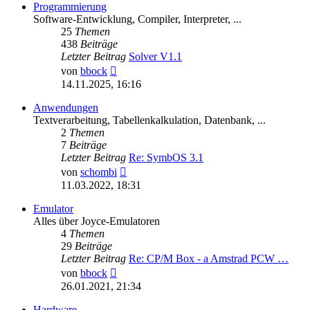
Programmierung
Software-Entwicklung, Compiler, Interpreter, ...
25
Themen
438
Beiträge
Letzter Beitrag
Solver V1.1
Neuester
von
bbock
Beitrag
14.11.2025, 16:16
Anwendungen
Textverarbeitung, Tabellenkalkulation, Datenbank, ...
2
Themen
7
Beiträge
Letzter Beitrag
Re: SymbOS 3.1
Neuester
von
schombi
Beitrag
11.03.2022, 18:31
Emulator
Alles über Joyce-Emulatoren
4
Themen
29
Beiträge
Letzter Beitrag
Re: CP/M Box - a Amstrad PCW …
Neuester
von
bbock
Beitrag
26.01.2021, 21:34
Hardware