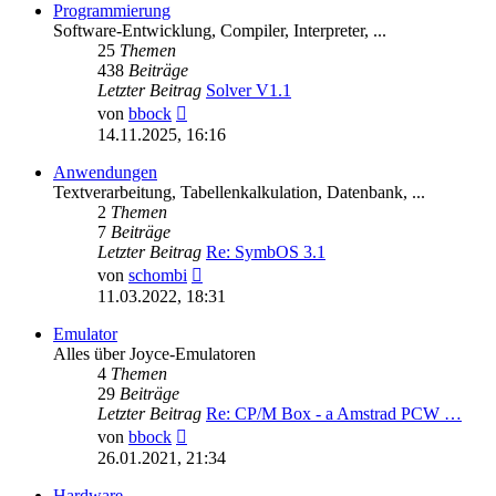
Programmierung
Software-Entwicklung, Compiler, Interpreter, ...
25
Themen
438
Beiträge
Letzter Beitrag
Solver V1.1
Neuester
von
bbock
Beitrag
14.11.2025, 16:16
Anwendungen
Textverarbeitung, Tabellenkalkulation, Datenbank, ...
2
Themen
7
Beiträge
Letzter Beitrag
Re: SymbOS 3.1
Neuester
von
schombi
Beitrag
11.03.2022, 18:31
Emulator
Alles über Joyce-Emulatoren
4
Themen
29
Beiträge
Letzter Beitrag
Re: CP/M Box - a Amstrad PCW …
Neuester
von
bbock
Beitrag
26.01.2021, 21:34
Hardware