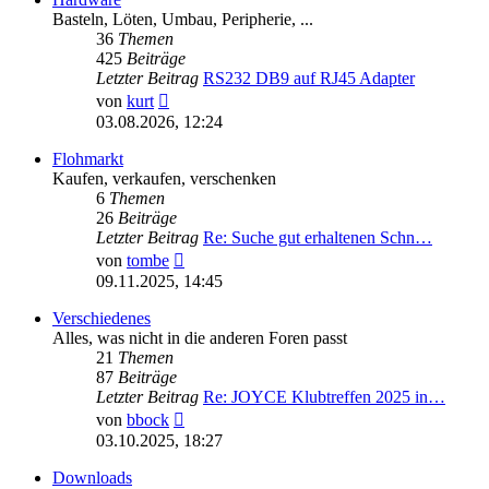
Basteln, Löten, Umbau, Peripherie, ...
36
Themen
425
Beiträge
Letzter Beitrag
RS232 DB9 auf RJ45 Adapter
Neuester
von
kurt
Beitrag
03.08.2026, 12:24
Flohmarkt
Kaufen, verkaufen, verschenken
6
Themen
26
Beiträge
Letzter Beitrag
Re: Suche gut erhaltenen Schn…
Neuester
von
tombe
Beitrag
09.11.2025, 14:45
Verschiedenes
Alles, was nicht in die anderen Foren passt
21
Themen
87
Beiträge
Letzter Beitrag
Re: JOYCE Klubtreffen 2025 in…
Neuester
von
bbock
Beitrag
03.10.2025, 18:27
Downloads