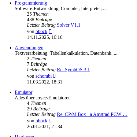
Programmierung
Software-Entwicklung, Compiler, Interpreter, ...
25
Themen
438
Beiträge
Letzter Beitrag
Solver V1.1
Neuester
von
bbock
Beitrag
14.11.2025, 16:16
Anwendungen
Textverarbeitung, Tabellenkalkulation, Datenbank, ...
2
Themen
7
Beiträge
Letzter Beitrag
Re: SymbOS 3.1
Neuester
von
schombi
Beitrag
11.03.2022, 18:31
Emulator
Alles über Joyce-Emulatoren
4
Themen
29
Beiträge
Letzter Beitrag
Re: CP/M Box - a Amstrad PCW …
Neuester
von
bbock
Beitrag
26.01.2021, 21:34
Hardware