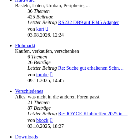
Basteln, Löten, Umbau, Peripherie, ...
36
Themen
425
Beiträge
Letzter Beitrag
RS232 DB9 auf RJ45 Adapter
Neuester
von
kurt
Beitrag
03.08.2026, 12:24
Flohmarkt
Kaufen, verkaufen, verschenken
6
Themen
26
Beiträge
Letzter Beitrag
Re: Suche gut erhaltenen Schn…
Neuester
von
tombe
Beitrag
09.11.2025, 14:45
Verschiedenes
Alles, was nicht in die anderen Foren passt
21
Themen
87
Beiträge
Letzter Beitrag
Re: JOYCE Klubtreffen 2025 in…
Neuester
von
bbock
Beitrag
03.10.2025, 18:27
Downloads