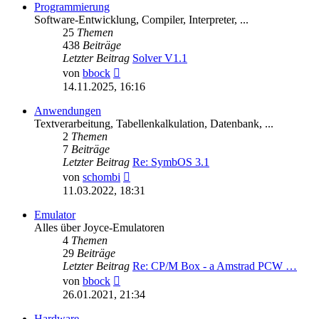
Programmierung
Software-Entwicklung, Compiler, Interpreter, ...
25
Themen
438
Beiträge
Letzter Beitrag
Solver V1.1
Neuester
von
bbock
Beitrag
14.11.2025, 16:16
Anwendungen
Textverarbeitung, Tabellenkalkulation, Datenbank, ...
2
Themen
7
Beiträge
Letzter Beitrag
Re: SymbOS 3.1
Neuester
von
schombi
Beitrag
11.03.2022, 18:31
Emulator
Alles über Joyce-Emulatoren
4
Themen
29
Beiträge
Letzter Beitrag
Re: CP/M Box - a Amstrad PCW …
Neuester
von
bbock
Beitrag
26.01.2021, 21:34
Hardware