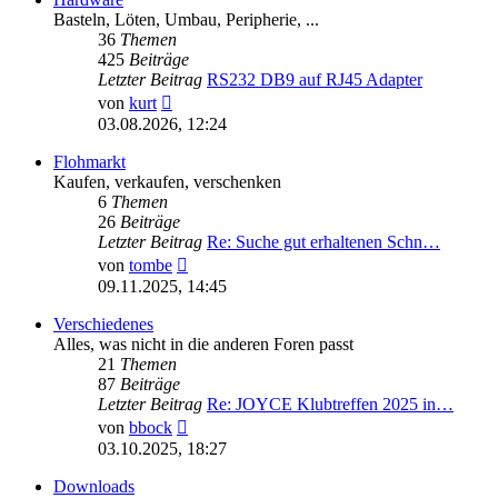
Basteln, Löten, Umbau, Peripherie, ...
36
Themen
425
Beiträge
Letzter Beitrag
RS232 DB9 auf RJ45 Adapter
Neuester
von
kurt
Beitrag
03.08.2026, 12:24
Flohmarkt
Kaufen, verkaufen, verschenken
6
Themen
26
Beiträge
Letzter Beitrag
Re: Suche gut erhaltenen Schn…
Neuester
von
tombe
Beitrag
09.11.2025, 14:45
Verschiedenes
Alles, was nicht in die anderen Foren passt
21
Themen
87
Beiträge
Letzter Beitrag
Re: JOYCE Klubtreffen 2025 in…
Neuester
von
bbock
Beitrag
03.10.2025, 18:27
Downloads