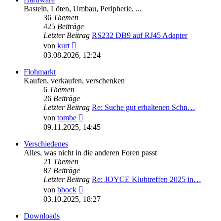
Basteln, Löten, Umbau, Peripherie, ...
36
Themen
425
Beiträge
Letzter Beitrag
RS232 DB9 auf RJ45 Adapter
Neuester
von
kurt
Beitrag
03.08.2026, 12:24
Flohmarkt
Kaufen, verkaufen, verschenken
6
Themen
26
Beiträge
Letzter Beitrag
Re: Suche gut erhaltenen Schn…
Neuester
von
tombe
Beitrag
09.11.2025, 14:45
Verschiedenes
Alles, was nicht in die anderen Foren passt
21
Themen
87
Beiträge
Letzter Beitrag
Re: JOYCE Klubtreffen 2025 in…
Neuester
von
bbock
Beitrag
03.10.2025, 18:27
Downloads