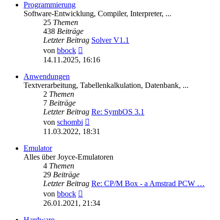
Programmierung
Software-Entwicklung, Compiler, Interpreter, ...
25
Themen
438
Beiträge
Letzter Beitrag
Solver V1.1
Neuester
von
bbock
Beitrag
14.11.2025, 16:16
Anwendungen
Textverarbeitung, Tabellenkalkulation, Datenbank, ...
2
Themen
7
Beiträge
Letzter Beitrag
Re: SymbOS 3.1
Neuester
von
schombi
Beitrag
11.03.2022, 18:31
Emulator
Alles über Joyce-Emulatoren
4
Themen
29
Beiträge
Letzter Beitrag
Re: CP/M Box - a Amstrad PCW …
Neuester
von
bbock
Beitrag
26.01.2021, 21:34
Hardware