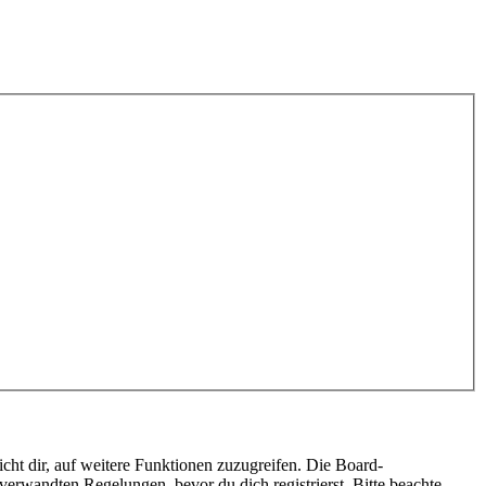
cht dir, auf weitere Funktionen zuzugreifen. Die Board-
erwandten Regelungen, bevor du dich registrierst. Bitte beachte