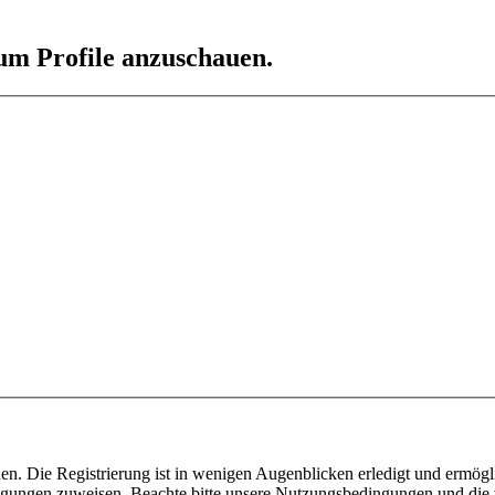
 um Profile anzuschauen.
n. Die Registrierung ist in wenigen Augenblicken erledigt und ermögli
tigungen zuweisen. Beachte bitte unsere Nutzungsbedingungen und die v