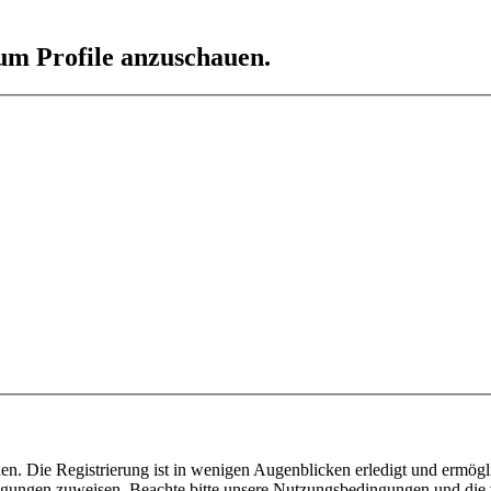
 um Profile anzuschauen.
n. Die Registrierung ist in wenigen Augenblicken erledigt und ermögli
tigungen zuweisen. Beachte bitte unsere Nutzungsbedingungen und die v