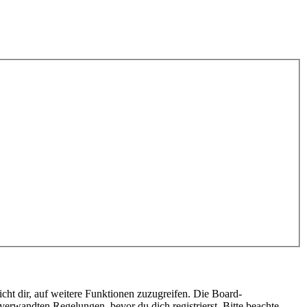
cht dir, auf weitere Funktionen zuzugreifen. Die Board-
erwandten Regelungen, bevor du dich registrierst. Bitte beachte