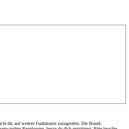
cht dir, auf weitere Funktionen zuzugreifen. Die Board-
erwandten Regelungen, bevor du dich registrierst. Bitte beachte