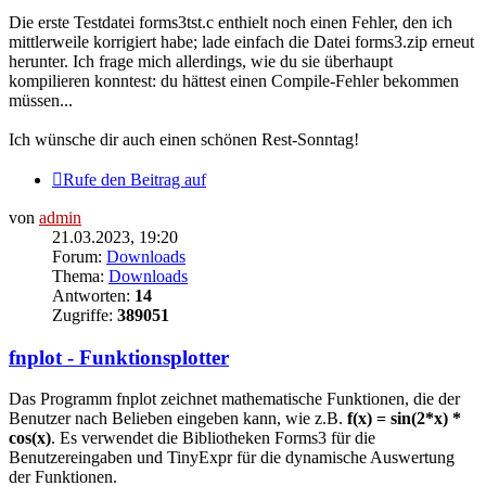
Die erste Testdatei forms3tst.c enthielt noch einen Fehler, den ich
mittlerweile korrigiert habe; lade einfach die Datei forms3.zip erneut
herunter. Ich frage mich allerdings, wie du sie überhaupt
kompilieren konntest: du hättest einen Compile-Fehler bekommen
müssen...
Ich wünsche dir auch einen schönen Rest-Sonntag!
Rufe den Beitrag auf
von
admin
21.03.2023, 19:20
Forum:
Downloads
Thema:
Downloads
Antworten:
14
Zugriffe:
389051
fnplot - Funktionsplotter
Das Programm fnplot zeichnet mathematische Funktionen, die der
Benutzer nach Belieben eingeben kann, wie z.B.
f(x) = sin(2*x) *
cos(x)
. Es verwendet die Bibliotheken Forms3 für die
Benutzereingaben und TinyExpr für die dynamische Auswertung
der Funktionen.