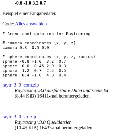
-0.8 -1.0 3.2 0.7
Beispiel einer Eingabedatei:
Code:
Alles auswählen
# Scene configuration for Raytracing

# camera coordinates (x, y, z)

camera 0.3 -0.5 0.0

# sphere coordinates (x, y, z, radius)

sphere -0.8 -1.0  3.2  0.7

sphere  0.0 -0.45 2.0  0.3

sphere  1.2 -0.7  2.5  0.5

raytr_3_0_com.zip
Raytracing v3.0 ausführbare Datei und scene.txt
(8.44 KiB) 16411-mal heruntergeladen
raytr_3_0_src.zip
Raytracing v3.0 Quelldateien
(10.45 KiB) 16433-mal heruntergeladen