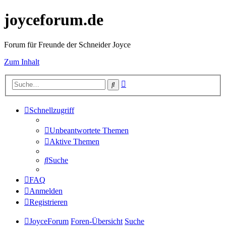
joyceforum.de
Forum für Freunde der Schneider Joyce
Zum Inhalt
Erweiterte
Suche
Suche
Schnellzugriff
Unbeantwortete Themen
Aktive Themen
Suche
FAQ
Anmelden
Registrieren
JoyceForum
Foren-Übersicht
Suche