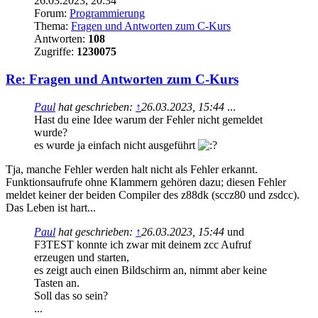
26.03.2023, 20:34
Forum:
Programmierung
Thema:
Fragen und Antworten zum C-Kurs
Antworten:
108
Zugriffe:
1230075
Re: Fragen und Antworten zum C-Kurs
Paul
hat geschrieben:
↑
26.03.2023, 15:44
...
Hast du eine Idee warum der Fehler nicht gemeldet
wurde?
es wurde ja einfach nicht ausgeführt
Tja, manche Fehler werden halt nicht als Fehler erkannt.
Funktionsaufrufe ohne Klammern gehören dazu; diesen Fehler
meldet keiner der beiden Compiler des z88dk (sccz80 und zsdcc).
Das Leben ist hart...
Paul
hat geschrieben:
↑
26.03.2023, 15:44
und
F3TEST konnte ich zwar mit deinem zcc Aufruf
erzeugen und starten,
es zeigt auch einen Bildschirm an, nimmt aber keine
Tasten an.
Soll das so sein?
...