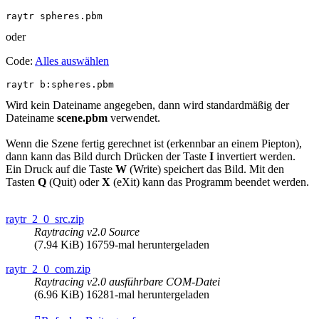
raytr spheres.pbm
oder
Code:
Alles auswählen
raytr b:spheres.pbm
Wird kein Dateiname angegeben, dann wird standardmäßig der
Dateiname
scene.pbm
verwendet.
Wenn die Szene fertig gerechnet ist (erkennbar an einem Piepton),
dann kann das Bild durch Drücken der Taste
I
invertiert werden.
Ein Druck auf die Taste
W
(Write) speichert das Bild. Mit den
Tasten
Q
(Quit) oder
X
(eXit) kann das Programm beendet werden.
raytr_2_0_src.zip
Raytracing v2.0 Source
(7.94 KiB) 16759-mal heruntergeladen
raytr_2_0_com.zip
Raytracing v2.0 ausführbare COM-Datei
(6.96 KiB) 16281-mal heruntergeladen