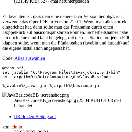
(131.49 KiB) 5277-mal heruntergeladen
Zu beachten ist, dass man eine neuere Java-Version benötigt; ich
verwende das OpenJDK in Version 21.0.1. Wenn man alles korrekt
eingerichtet hat, dann sollte man das Programm durch einen
Doppelklick auf basicode.jar starten können. Sicherheitshalber habe
ich noch eine cmd-Datei beigelegt, mit der das Starten auf jeden Fall
klappen sollte, wenn man die Pfadangaben (javabin und jarpath) auf
die eigene Installation angepasst hat.
Code:
Alles auswählen
@echo off

set javabin="C:\Program Files\Java\jdk-21.0.1\bin"

set jarpath=D:\RetroComputing\dev\JavaBasiCode

JavaBasicodeBB_screenshot.png (25.04 KiB) 63108 mal
betrachtet
Rufe den Beitrag auf
von
admin