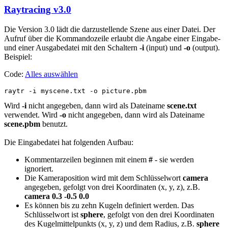
Raytracing v3.0
Die Version 3.0 lädt die darzustellende Szene aus einer Datei. Der
Aufruf über die Kommandozeile erlaubt die Angabe einer Eingabe-
und einer Ausgabedatei mit den Schaltern
-i
(input) und
-o
(output).
Beispiel:
Code:
Alles auswählen
raytr -i myscene.txt -o picture.pbm
Wird
-i
nicht angegeben, dann wird als Dateiname
scene.txt
verwendet. Wird
-o
nicht angegeben, dann wird als Dateiname
scene.pbm
benutzt.
Die Eingabedatei hat folgenden Aufbau:
Kommentarzeilen beginnen mit einem
#
- sie werden
ignoriert.
Die Kameraposition wird mit dem Schlüsselwort
camera
angegeben, gefolgt von drei Koordinaten (x, y, z), z.B.
camera 0.3 -0.5 0.0
Es können bis zu zehn Kugeln definiert werden. Das
Schlüsselwort ist
sphere
, gefolgt von den drei Koordinaten
des Kugelmittelpunkts (x, y, z) und dem Radius, z.B.
sphere