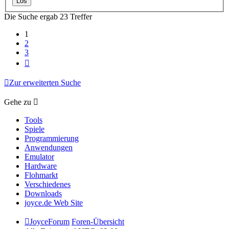
Die Suche ergab 23 Treffer
1
2
3
Nächste
Zur erweiterten Suche
Gehe zu
Tools
Spiele
Programmierung
Anwendungen
Emulator
Hardware
Flohmarkt
Verschiedenes
Downloads
joyce.de Web Site
JoyceForum
Foren-Übersicht