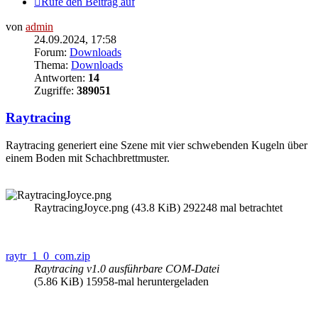
Rufe den Beitrag auf
von
admin
24.09.2024, 17:58
Forum:
Downloads
Thema:
Downloads
Antworten:
14
Zugriffe:
389051
Raytracing
Raytracing generiert eine Szene mit vier schwebenden Kugeln über
einem Boden mit Schachbrettmuster.
RaytracingJoyce.png (43.8 KiB) 292248 mal betrachtet
raytr_1_0_com.zip
Raytracing v1.0 ausführbare COM-Datei
(5.86 KiB) 15958-mal heruntergeladen