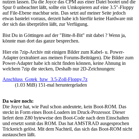
nutzen lassen. Da die Joyce das CPM aus einer Datei bootet und die
Spur 0 unbeachtet läßt, sollte ein Umkopieren auf eine 3.5"-Floppy
auf File-Ebene machbar sein. Das setzt auf meiner Seite jedoch
etwas bastelei vorraus, derzeit habe ich hierfür keine Hardware mit
der sich das überprüfen läßt, zur Verfügung.
Bist Du in Göttingen auf der "Bitte-8-Bit" mit dabei ? Wenn ja,
könnte man dort das ganze besprechen.
Hier ein 7zip-Archiv mit einigen Bilder zum Kabel- u. Power-
Adapter (extrahiert aus meinen Forums-Beiträgen). Die Bilder zum
Power-Adapter habe ich nicht finden können, keine Ahnung in
welchem 7zip die stecken, Deshalb nur 2D-Zeichnungen:
Anschluss_Gotek_bzw_3.5-Zoll-Floppy.7z
(1.03 MiB) 151-mal heruntergeladen
Da wäre noch:
Die Joyce hat, wie Paul schon andeutete, kein Boot-ROM. Das
steckt in Form eines Boot-Loaders im Druck-Prozessor. Dieser
liefert dem Z80 byteweise den Boot-Code nach dem Einschalten
und ersetzt somit das ROM. Das hat AMSTRAD ausgesprochen
Trickreich gelöst. Mit dem Nachteil, das sich das Boot-ROM nicht
austauschen läßt.