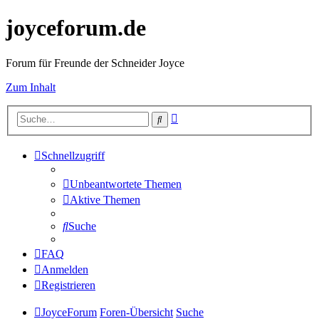
joyceforum.de
Forum für Freunde der Schneider Joyce
Zum Inhalt
Erweiterte
Suche
Suche
Schnellzugriff
Unbeantwortete Themen
Aktive Themen
Suche
FAQ
Anmelden
Registrieren
JoyceForum
Foren-Übersicht
Suche