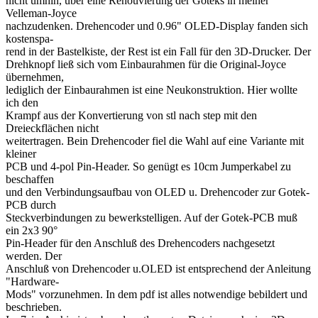
nicht umhin, über eine Renouvierung der Goteks in meiner
Velleman-Joyce
nachzudenken. Drehencoder und 0.96" OLED-Display fanden sich
kostenspa-
rend in der Bastelkiste, der Rest ist ein Fall für den 3D-Drucker. Der
Drehknopf ließ sich vom Einbaurahmen für die Original-Joyce
übernehmen,
lediglich der Einbaurahmen ist eine Neukonstruktion. Hier wollte
ich den
Krampf aus der Konvertierung von stl nach step mit den
Dreieckflächen nicht
weitertragen. Bein Drehencoder fiel die Wahl auf eine Variante mit
kleiner
PCB und 4-pol Pin-Header. So genügt es 10cm Jumperkabel zu
beschaffen
und den Verbindungsaufbau von OLED u. Drehencoder zur Gotek-
PCB durch
Steckverbindungen zu bewerkstelligen. Auf der Gotek-PCB muß
ein 2x3 90°
Pin-Header für den Anschluß des Drehencoders nachgesetzt
werden. Der
Anschluß von Drehencoder u.OLED ist entsprechend der Anleitung
"Hardware-
Mods" vorzunehmen. In dem pdf ist alles notwendige bebildert und
beschrieben.