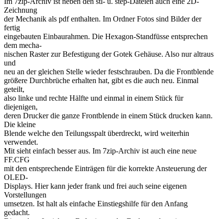
Im 7zip-Archiv ist neben den stl- u. step-Dateien auch eine 2D-
Zeichnung
der Mechanik als pdf enthalten. Im Ordner Fotos sind Bilder der
fertig
eingebauten Einbaurahmen. Die Hexagon-Standfüsse entsprechen
dem mecha-
nischen Raster zur Befestigung der Gotek Gehäuse. Also nur altraus
und
neu an der gleichen Stelle wieder festschrauben. Da die Frontblende
größere Durchbrüche erhalten hat, gibt es die auch neu. Einmal
geteilt,
also linke und rechte Hälfte und einmal in einem Stück für
diejenigen,
deren Drucker die ganze Frontblende in einem Stück drucken kann.
Die kleine
Blende welche den Teilungsspalt überdreckt, wird weiterhin
verwendet.
Mit sieht einfach besser aus. Im 7zip-Archiv ist auch eine neue
FF.CFG
mit den entsprechende Einträgen für die korrekte Ansteuerung der
OLED-
Displays. Hier kann jeder frank und frei auch seine eigenen
Vorstellungen
umsetzen. Ist halt als einfache Einstiegshilfe für den Anfang
gedacht.