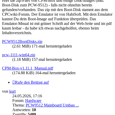
Hier die zip-Files von CPM-Box und einige Disk-Images (inkl.
Boot-Disk zum PCW-9512) - falls nicht ohnehin bereits
gefunden/vorhanden. Das zip mit den Boot-Disk stammt aus dem
CPCwiki-Forum. Der Emulator ist von HabiSoft. Mit dem Emulator
kannst Du dein Boot-Image auf Funktion überprüfen. Das
Emulator-Mnual ist mit grüner Schrift auf der Web-Seite und im pdf
kaum lesbar - da habe ich etwas nachgeholfen, ebenso beim
Inhaltsverzeichnis.
PCW9512BootDisks.zip
(2.61 MiB) 171-mal heruntergeladen
pcw-1111-win64.zip
(1.18 MiB) 157-mal heruntergeladen
CPM-Box-v1.11.1_Manual.pdf
(174.88 KiB) 164-mal heruntergeladen
Rufe den Beitrag auf
von
kurt
24.05.2026, 17:16
Forum:
Hardware
Thema:
PCW9512 Mainboard Umbau ...
Antworten:
10
Zugriffe:
5489