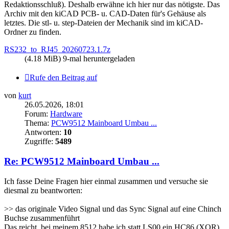
Redaktionsschluß). Deshalb erwähne ich hier nur das nötigste. Das
Archiv mit den kiCAD PCB- u. CAD-Daten für's Gehäuse als
letztes. Die stl- u. step-Dateien der Mechanik sind im kiCAD-
Ordner zu finden.
RS232_to_RJ45_20260723.1.7z
(4.18 MiB) 9-mal heruntergeladen
Rufe den Beitrag auf
von
kurt
26.05.2026, 18:01
Forum:
Hardware
Thema:
PCW9512 Mainboard Umbau ...
Antworten:
10
Zugriffe:
5489
Re: PCW9512 Mainboard Umbau ...
Ich fasse Deine Fragen hier einmal zusammen und versuche sie
diesmal zu beantworten:
>> das originale Video Signal und das Sync Signal auf eine Chinch
Buchse zusammenführt
Das reicht, bei meinem 8512 habe ich statt LS00 ein HC86 (XOR)