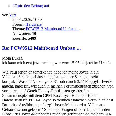
Rufe den Beitrag auf
von
kurt
24.05.2026, 10:03
Forum:
Hardware
Thema:
PCW9512 Mainboard Umbau ...
Antworten:
10
Zugriffe:
5489
Re: PCW9512 Mainboard Umbau ...
Moin Lukas,
ich kann mich erst jetzt melden, war vom 15.05 bis jetzt im Urlaub.
Wie Paul schon angemerkt hat, habe ich meine Joyce in ein
Velleman Schalengehäuse eingebaut - super Sache, da sehr
kompakt. Was die Nutzung der 3"- oder auch 3.5" Floppylaufwerke
angeht, habe ich, wie auch in meinen Forumsbeiträgen zusehen, von
vornherein auf Gotek Floppy-Emulatoren gesetzt. Im
Zusammenspiel mit dem CPM-Box Joyce-Emulator ist der
Datenaustausch PC <-> Joyce so deutlich einfacher. Vermutlich hast
Du meine Ausführungen bezgl. Joyce-Mainboard u. Velleman-
Gehäuse schon gelesen ? Sind noch Fragen offen ? Da ich für den
Einbau des Joyce-Mainboards reichlich gebrauch von meinem 3D-