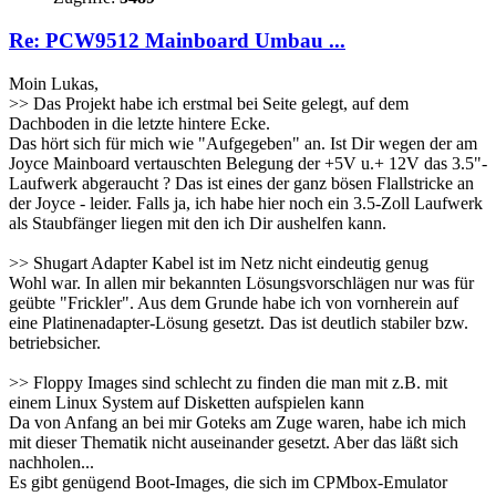
Re: PCW9512 Mainboard Umbau ...
Moin Lukas,
>> Das Projekt habe ich erstmal bei Seite gelegt, auf dem
Dachboden in die letzte hintere Ecke.
Das hört sich für mich wie "Aufgegeben" an. Ist Dir wegen der am
Joyce Mainboard vertauschten Belegung der +5V u.+ 12V das 3.5"-
Laufwerk abgeraucht ? Das ist eines der ganz bösen Flallstricke an
der Joyce - leider. Falls ja, ich habe hier noch ein 3.5-Zoll Laufwerk
als Staubfänger liegen mit den ich Dir aushelfen kann.
>> Shugart Adapter Kabel ist im Netz nicht eindeutig genug
Wohl war. In allen mir bekannten Lösungsvorschlägen nur was für
geübte "Frickler". Aus dem Grunde habe ich von vornherein auf
eine Platinenadapter-Lösung gesetzt. Das ist deutlich stabiler bzw.
betriebsicher.
>> Floppy Images sind schlecht zu finden die man mit z.B. mit
einem Linux System auf Disketten aufspielen kann
Da von Anfang an bei mir Goteks am Zuge waren, habe ich mich
mit dieser Thematik nicht auseinander gesetzt. Aber das läßt sich
nachholen...
Es gibt genügend Boot-Images, die sich im CPMbox-Emulator