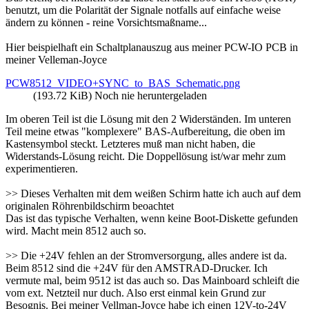
benutzt, um die Polarität der Signale notfalls auf einfache weise
ändern zu können - reine Vorsichtsmaßname...
Hier beispielhaft ein Schaltplanauszug aus meiner PCW-IO PCB in
meiner Velleman-Joyce
PCW8512_VIDEO+SYNC_to_BAS_Schematic.png
(193.72 KiB) Noch nie heruntergeladen
Im oberen Teil ist die Lösung mit den 2 Widerständen. Im unteren
Teil meine etwas "komplexere" BAS-Aufbereitung, die oben im
Kastensymbol steckt. Letzteres muß man nicht haben, die
Widerstands-Lösung reicht. Die Doppellösung ist/war mehr zum
experimentieren.
>> Dieses Verhalten mit dem weißen Schirm hatte ich auch auf dem
originalen Röhrenbildschirm beoachtet
Das ist das typische Verhalten, wenn keine Boot-Diskette gefunden
wird. Macht mein 8512 auch so.
>> Die +24V fehlen an der Stromversorgung, alles andere ist da.
Beim 8512 sind die +24V für den AMSTRAD-Drucker. Ich
vermute mal, beim 9512 ist das auch so. Das Mainboard schleift die
vom ext. Netzteil nur duch. Also erst einmal kein Grund zur
Besognis. Bei meiner Vellman-Joyce habe ich einen 12V-to-24V