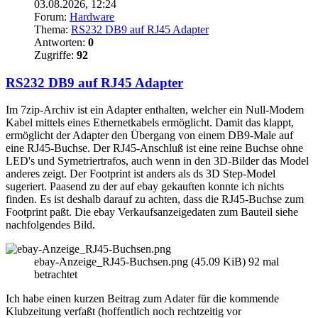
03.08.2026, 12:24
Forum:
Hardware
Thema:
RS232 DB9 auf RJ45 Adapter
Antworten:
0
Zugriffe:
92
RS232 DB9 auf RJ45 Adapter
Im 7zip-Archiv ist ein Adapter enthalten, welcher ein Null-Modem
Kabel mittels eines Ethernetkabels ermöglicht. Damit das klappt,
ermöglicht der Adapter den Übergang von einem DB9-Male auf
eine RJ45-Buchse. Der RJ45-Anschluß ist eine reine Buchse ohne
LED's und Symetriertrafos, auch wenn in den 3D-Bilder das Model
anderes zeigt. Der Footprint ist anders als ds 3D Step-Model
sugeriert. Paasend zu der auf ebay gekauften konnte ich nichts
finden. Es ist deshalb darauf zu achten, dass die RJ45-Buchse zum
Footprint paßt. Die ebay Verkaufsanzeigedaten zum Bauteil siehe
nachfolgendes Bild.
ebay-Anzeige_RJ45-Buchsen.png (45.09 KiB) 92 mal
betrachtet
Ich habe einen kurzen Beitrag zum Adater für die kommende
Klubzeitung verfaßt (hoffentlich noch rechtzeitig vor