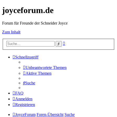
joyceforum.de
Forum für Freunde der Schneider Joyce
Zum Inhalt
Erweiterte
Suche
Suche
Schnellzugriff
Unbeantwortete Themen
Aktive Themen
Suche
FAQ
Anmelden
Registrieren
JoyceForum
Foren-Übersicht
Suche