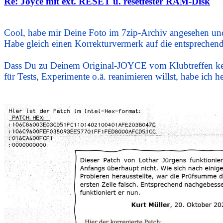
Re: Joyce mit ext. RESET u. resetfester RAM-Disk
.
Cool, habe mir Deine Foto im 7zip-Archiv angesehen und 
Habe gleich einen Korrekturvermerk auf die entsprechende
Dass Du zu Deinem Original-JOYCE vom Klubtreffen keine 
für Tests, Experimente o.ä. reanimieren willst, habe ich h