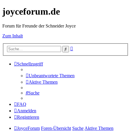
joyceforum.de
Forum für Freunde der Schneider Joyce
Zum Inhalt
Erweiterte
Suche
Suche
Schnellzugriff
Unbeantwortete Themen
Aktive Themen
Suche
FAQ
Anmelden
Registrieren
JoyceForum
Foren-Übersicht
Suche
Aktive Themen