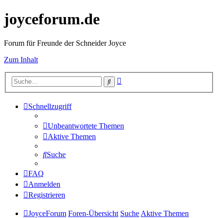
joyceforum.de
Forum für Freunde der Schneider Joyce
Zum Inhalt
Erweiterte
Suche
Suche
Schnellzugriff
Unbeantwortete Themen
Aktive Themen
Suche
FAQ
Anmelden
Registrieren
JoyceForum
Foren-Übersicht
Suche
Aktive Themen