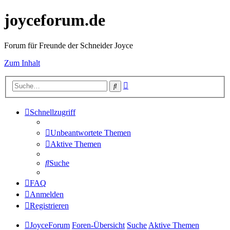
joyceforum.de
Forum für Freunde der Schneider Joyce
Zum Inhalt
Erweiterte
Suche
Suche
Schnellzugriff
Unbeantwortete Themen
Aktive Themen
Suche
FAQ
Anmelden
Registrieren
JoyceForum
Foren-Übersicht
Suche
Aktive Themen