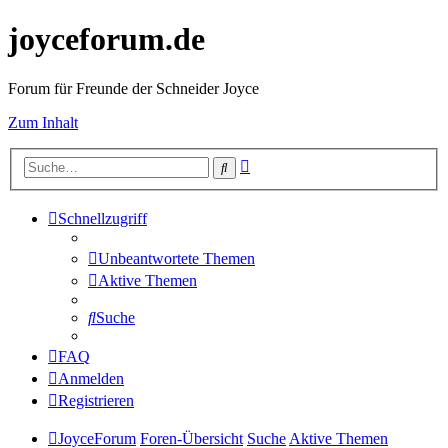
joyceforum.de
Forum für Freunde der Schneider Joyce
Zum Inhalt
Erweiterte
Suche
Suche
Schnellzugriff
Unbeantwortete Themen
Aktive Themen
Suche
FAQ
Anmelden
Registrieren
JoyceForum
Foren-Übersicht
Suche
Aktive Themen