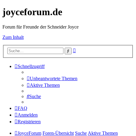
joyceforum.de
Forum für Freunde der Schneider Joyce
Zum Inhalt
Erweiterte
Suche
Suche
Schnellzugriff
Unbeantwortete Themen
Aktive Themen
Suche
FAQ
Anmelden
Registrieren
JoyceForum
Foren-Übersicht
Suche
Aktive Themen