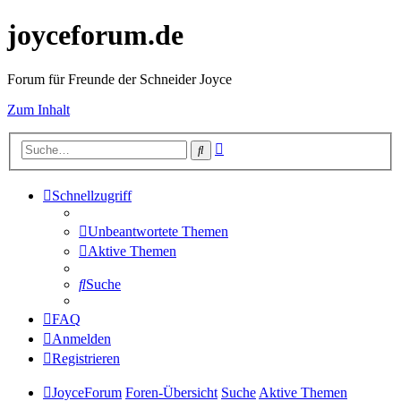
joyceforum.de
Forum für Freunde der Schneider Joyce
Zum Inhalt
Erweiterte
Suche
Suche
Schnellzugriff
Unbeantwortete Themen
Aktive Themen
Suche
FAQ
Anmelden
Registrieren
JoyceForum
Foren-Übersicht
Suche
Aktive Themen