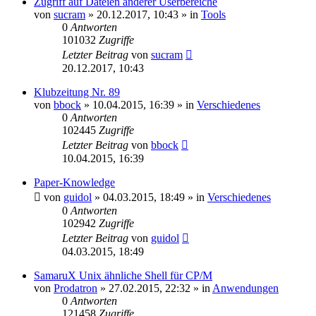
Zugriff auf Dateien anderer Userbereiche
von
sucram
»
20.12.2017, 10:43
» in
Tools
0
Antworten
101032
Zugriffe
Letzter Beitrag
von
sucram
20.12.2017, 10:43
Klubzeitung Nr. 89
von
bbock
»
10.04.2015, 16:39
» in
Verschiedenes
0
Antworten
102445
Zugriffe
Letzter Beitrag
von
bbock
10.04.2015, 16:39
Paper-Knowledge
von
guidol
»
04.03.2015, 18:49
» in
Verschiedenes
0
Antworten
102942
Zugriffe
Letzter Beitrag
von
guidol
04.03.2015, 18:49
SamaruX Unix ähnliche Shell für CP/M
von
Prodatron
»
27.02.2015, 22:32
» in
Anwendungen
0
Antworten
121458
Zugriffe