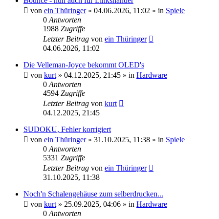
Bounce - nun auch für Linkshänder
von
ein Thüringer
»
04.06.2026, 11:02
» in
Spiele
0
Antworten
1988
Zugriffe
Letzter Beitrag
von
ein Thüringer
04.06.2026, 11:02
Die Velleman-Joyce bekommt OLED's
von
kurt
»
04.12.2025, 21:45
» in
Hardware
0
Antworten
4594
Zugriffe
Letzter Beitrag
von
kurt
04.12.2025, 21:45
SUDOKU, Fehler korrigiert
von
ein Thüringer
»
31.10.2025, 11:38
» in
Spiele
0
Antworten
5331
Zugriffe
Letzter Beitrag
von
ein Thüringer
31.10.2025, 11:38
Noch'n Schalengehäuse zum selberdrucken...
von
kurt
»
25.09.2025, 04:06
» in
Hardware
0
Antworten