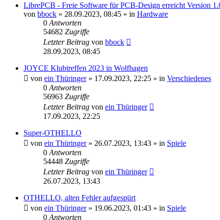
LibrePCB - Freie Software für PCB-Design erreicht Version 1.
von
bbock
»
28.09.2023, 08:45
» in
Hardware
0
Antworten
54682
Zugriffe
Letzter Beitrag
von
bbock
28.09.2023, 08:45
JOYCE Klubtreffen 2023 in Wolfhagen
von
ein Thüringer
»
17.09.2023, 22:25
» in
Verschiedenes
0
Antworten
56963
Zugriffe
Letzter Beitrag
von
ein Thüringer
17.09.2023, 22:25
Super-OTHELLO
von
ein Thüringer
»
26.07.2023, 13:43
» in
Spiele
0
Antworten
54448
Zugriffe
Letzter Beitrag
von
ein Thüringer
26.07.2023, 13:43
OTHELLO, alten Fehler aufgespürt
von
ein Thüringer
»
19.06.2023, 01:43
» in
Spiele
0
Antworten