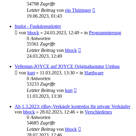
54798
Zugriffe
Letzter Beitrag
von
ein Thüringer
19.06.2023, 01:43
fnplot - Funktionsplotter
von
bbock
»
24.03.2023, 12:49
» in
Programmierung
0
Antworten
55561
Zugriffe
Letzter Beitrag
von
bbock
24.03.2023, 12:49
Velleman-JOYCE auf JOYCE Originaltastatur Umbau
von
kurt
»
11.03.2023, 13:30
» in
Hardware
0
Antworten
53233
Zugriffe
Letzter Beitrag
von
kurt
11.03.2023, 13:30
Ab 1.3.2023: eBay-Verkäufe kostenlos für private Verkäufer
von
bbock
»
28.02.2023, 12:46
» in
Verschiedenes
0
Antworten
54685
Zugriffe
Letzter Beitrag
von
bbock
28.02.2023, 12:46