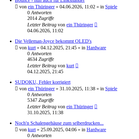
Bounce - nun auch für Linkshänder
von
ein Thüringer
»
04.06.2026, 11:02
» in
Spiele
0
Antworten
2014
Zugriffe
Letzter Beitrag
von
ein Thüringer
04.06.2026, 11:02
Die Velleman-Joyce bekommt OLED's
von
kurt
»
04.12.2025, 21:45
» in
Hardware
0
Antworten
4634
Zugriffe
Letzter Beitrag
von
kurt
04.12.2025, 21:45
SUDOKU, Fehler korrigiert
von
ein Thüringer
»
31.10.2025, 11:38
» in
Spiele
0
Antworten
5347
Zugriffe
Letzter Beitrag
von
ein Thüringer
31.10.2025, 11:38
Noch'n Schalengehäuse zum selberdrucken...
von
kurt
»
25.09.2025, 04:06
» in
Hardware
0
Antworten