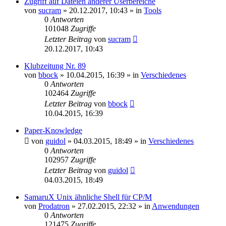
Zugriff auf Dateien anderer Userbereiche
von
sucram
»
20.12.2017, 10:43
» in
Tools
0
Antworten
101048
Zugriffe
Letzter Beitrag
von
sucram
20.12.2017, 10:43
Klubzeitung Nr. 89
von
bbock
»
10.04.2015, 16:39
» in
Verschiedenes
0
Antworten
102464
Zugriffe
Letzter Beitrag
von
bbock
10.04.2015, 16:39
Paper-Knowledge
von
guidol
»
04.03.2015, 18:49
» in
Verschiedenes
0
Antworten
102957
Zugriffe
Letzter Beitrag
von
guidol
04.03.2015, 18:49
SamaruX Unix ähnliche Shell für CP/M
von
Prodatron
»
27.02.2015, 22:32
» in
Anwendungen
0
Antworten
121475
Zugriffe