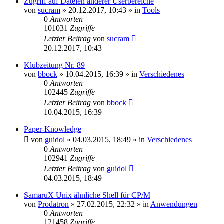
Zugriff auf Dateien anderer Userbereiche
von
sucram
»
20.12.2017, 10:43
» in
Tools
0
Antworten
101031
Zugriffe
Letzter Beitrag
von
sucram
20.12.2017, 10:43
Klubzeitung Nr. 89
von
bbock
»
10.04.2015, 16:39
» in
Verschiedenes
0
Antworten
102445
Zugriffe
Letzter Beitrag
von
bbock
10.04.2015, 16:39
Paper-Knowledge
von
guidol
»
04.03.2015, 18:49
» in
Verschiedenes
0
Antworten
102941
Zugriffe
Letzter Beitrag
von
guidol
04.03.2015, 18:49
SamaruX Unix ähnliche Shell für CP/M
von
Prodatron
»
27.02.2015, 22:32
» in
Anwendungen
0
Antworten
121458
Zugriffe