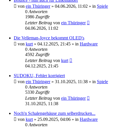
Bounce - nun auch für Linkshänder
von
ein Thüringer
»
04.06.2026, 11:02
» in
Spiele
0
Antworten
1986
Zugriffe
Letzter Beitrag
von
ein Thüringer
04.06.2026, 11:02
Die Velleman-Joyce bekommt OLED's
von
kurt
»
04.12.2025, 21:45
» in
Hardware
0
Antworten
4592
Zugriffe
Letzter Beitrag
von
kurt
04.12.2025, 21:45
SUDOKU, Fehler korrigiert
von
ein Thüringer
»
31.10.2025, 11:38
» in
Spiele
0
Antworten
5330
Zugriffe
Letzter Beitrag
von
ein Thüringer
31.10.2025, 11:38
Noch'n Schalengehäuse zum selberdrucken...
von
kurt
»
25.09.2025, 04:06
» in
Hardware
0
Antworten