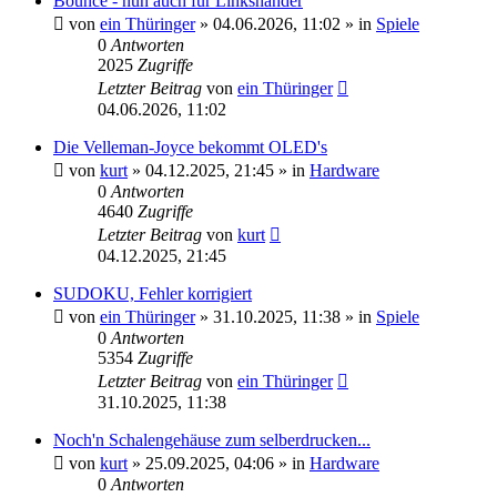
Bounce - nun auch für Linkshänder
von
ein Thüringer
»
04.06.2026, 11:02
» in
Spiele
0
Antworten
2025
Zugriffe
Letzter Beitrag
von
ein Thüringer
04.06.2026, 11:02
Die Velleman-Joyce bekommt OLED's
von
kurt
»
04.12.2025, 21:45
» in
Hardware
0
Antworten
4640
Zugriffe
Letzter Beitrag
von
kurt
04.12.2025, 21:45
SUDOKU, Fehler korrigiert
von
ein Thüringer
»
31.10.2025, 11:38
» in
Spiele
0
Antworten
5354
Zugriffe
Letzter Beitrag
von
ein Thüringer
31.10.2025, 11:38
Noch'n Schalengehäuse zum selberdrucken...
von
kurt
»
25.09.2025, 04:06
» in
Hardware
0
Antworten