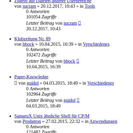
Zugriff auf Dateien anderer Userbereiche
von
sucram
»
20.12.2017, 10:43
» in
Tools
0
Antworten
101054
Zugriffe
Letzter Beitrag
von
sucram
20.12.2017, 10:43
Klubzeitung Nr. 89
von
bbock
»
10.04.2015, 16:39
» in
Verschiedenes
0
Antworten
102472
Zugriffe
Letzter Beitrag
von
bbock
10.04.2015, 16:39
Paper-Knowledge
von
guidol
»
04.03.2015, 18:49
» in
Verschiedenes
0
Antworten
102964
Zugriffe
Letzter Beitrag
von
guidol
04.03.2015, 18:49
SamaruX Unix ähnliche Shell für CP/M
von
Prodatron
»
27.02.2015, 22:32
» in
Anwendungen
0
Antworten
121482
Zugriffe