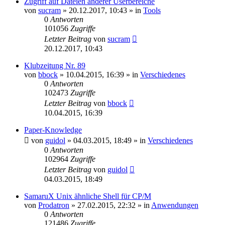
Zugriff auf Dateien anderer Userbereiche
von
sucram
»
20.12.2017, 10:43
» in
Tools
0
Antworten
101056
Zugriffe
Letzter Beitrag
von
sucram
20.12.2017, 10:43
Klubzeitung Nr. 89
von
bbock
»
10.04.2015, 16:39
» in
Verschiedenes
0
Antworten
102473
Zugriffe
Letzter Beitrag
von
bbock
10.04.2015, 16:39
Paper-Knowledge
von
guidol
»
04.03.2015, 18:49
» in
Verschiedenes
0
Antworten
102964
Zugriffe
Letzter Beitrag
von
guidol
04.03.2015, 18:49
SamaruX Unix ähnliche Shell für CP/M
von
Prodatron
»
27.02.2015, 22:32
» in
Anwendungen
0
Antworten
121486
Zugriffe