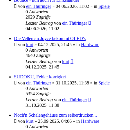
Bounce - nun auch für Linkshänder
von
ein Thüringer
»
04.06.2026, 11:02
» in
Spiele
0
Antworten
2029
Zugriffe
Letzter Beitrag
von
ein Thüringer
04.06.2026, 11:02
Die Velleman-Joyce bekommt OLED's
von
kurt
»
04.12.2025, 21:45
» in
Hardware
0
Antworten
4640
Zugriffe
Letzter Beitrag
von
kurt
04.12.2025, 21:45
SUDOKU, Fehler korrigiert
von
ein Thüringer
»
31.10.2025, 11:38
» in
Spiele
0
Antworten
5354
Zugriffe
Letzter Beitrag
von
ein Thüringer
31.10.2025, 11:38
Noch'n Schalengehäuse zum selberdrucken...
von
kurt
»
25.09.2025, 04:06
» in
Hardware
0
Antworten