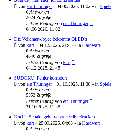
Bounce - nun auch für Linkshänder
von
ein Thüringer
»
04.06.2026, 11:02
» in
Spiele
0
Antworten
2024
Zugriffe
Letzter Beitrag
von
ein Thüringer
04.06.2026, 11:02
Die Velleman-Joyce bekommt OLED's
von
kurt
»
04.12.2025, 21:45
» in
Hardware
0
Antworten
4640
Zugriffe
Letzter Beitrag
von
kurt
04.12.2025, 21:45
SUDOKU, Fehler korrigiert
von
ein Thüringer
»
31.10.2025, 11:38
» in
Spiele
0
Antworten
5353
Zugriffe
Letzter Beitrag
von
ein Thüringer
31.10.2025, 11:38
Noch'n Schalengehäuse zum selberdrucken...
von
kurt
»
25.09.2025, 04:06
» in
Hardware
0
Antworten