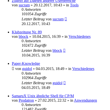
Zugriff auf Dateien anderer Userbereiche
von
sucram
»
20.12.2017, 10:43
» in
Tools
0
Antworten
101054
Zugriffe
Letzter Beitrag
von
sucram
20.12.2017, 10:43
Klubzeitung Nr. 89
von
bbock
»
10.04.2015, 16:39
» in
Verschiedenes
0
Antworten
102472
Zugriffe
Letzter Beitrag
von
bbock
10.04.2015, 16:39
Paper-Knowledge
von
guidol
»
04.03.2015, 18:49
» in
Verschiedenes
0
Antworten
102964
Zugriffe
Letzter Beitrag
von
guidol
04.03.2015, 18:49
SamaruX Unix ähnliche Shell für CP/M
von
Prodatron
»
27.02.2015, 22:32
» in
Anwendungen
0
Antworten
121482
Zugriffe