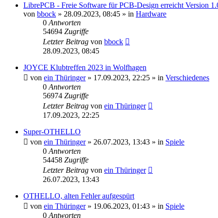
LibrePCB - Freie Software für PCB-Design erreicht Version 1.
von
bbock
»
28.09.2023, 08:45
» in
Hardware
0
Antworten
54694
Zugriffe
Letzter Beitrag
von
bbock
28.09.2023, 08:45
JOYCE Klubtreffen 2023 in Wolfhagen
von
ein Thüringer
»
17.09.2023, 22:25
» in
Verschiedenes
0
Antworten
56974
Zugriffe
Letzter Beitrag
von
ein Thüringer
17.09.2023, 22:25
Super-OTHELLO
von
ein Thüringer
»
26.07.2023, 13:43
» in
Spiele
0
Antworten
54458
Zugriffe
Letzter Beitrag
von
ein Thüringer
26.07.2023, 13:43
OTHELLO, alten Fehler aufgespürt
von
ein Thüringer
»
19.06.2023, 01:43
» in
Spiele
0
Antworten