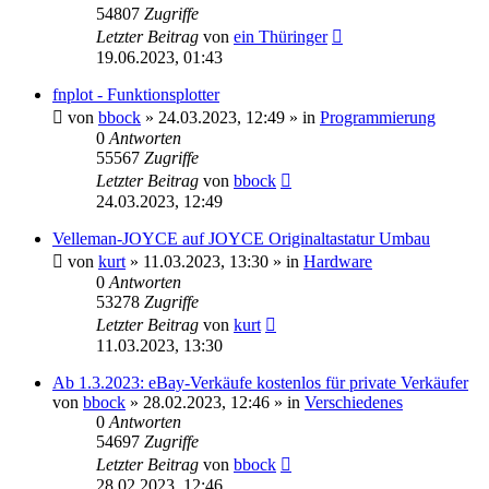
54807
Zugriffe
Letzter Beitrag
von
ein Thüringer
19.06.2023, 01:43
fnplot - Funktionsplotter
von
bbock
»
24.03.2023, 12:49
» in
Programmierung
0
Antworten
55567
Zugriffe
Letzter Beitrag
von
bbock
24.03.2023, 12:49
Velleman-JOYCE auf JOYCE Originaltastatur Umbau
von
kurt
»
11.03.2023, 13:30
» in
Hardware
0
Antworten
53278
Zugriffe
Letzter Beitrag
von
kurt
11.03.2023, 13:30
Ab 1.3.2023: eBay-Verkäufe kostenlos für private Verkäufer
von
bbock
»
28.02.2023, 12:46
» in
Verschiedenes
0
Antworten
54697
Zugriffe
Letzter Beitrag
von
bbock
28.02.2023, 12:46