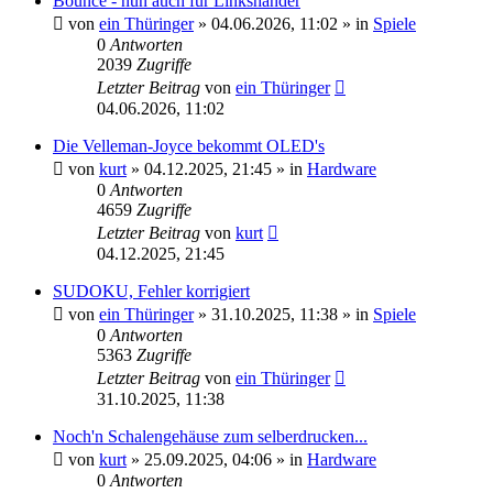
Bounce - nun auch für Linkshänder
von
ein Thüringer
»
04.06.2026, 11:02
» in
Spiele
0
Antworten
2039
Zugriffe
Letzter Beitrag
von
ein Thüringer
04.06.2026, 11:02
Die Velleman-Joyce bekommt OLED's
von
kurt
»
04.12.2025, 21:45
» in
Hardware
0
Antworten
4659
Zugriffe
Letzter Beitrag
von
kurt
04.12.2025, 21:45
SUDOKU, Fehler korrigiert
von
ein Thüringer
»
31.10.2025, 11:38
» in
Spiele
0
Antworten
5363
Zugriffe
Letzter Beitrag
von
ein Thüringer
31.10.2025, 11:38
Noch'n Schalengehäuse zum selberdrucken...
von
kurt
»
25.09.2025, 04:06
» in
Hardware
0
Antworten