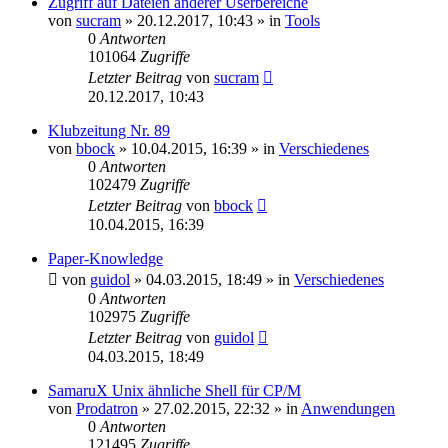
Zugriff auf Dateien anderer Userbereiche
von
sucram
»
20.12.2017, 10:43
» in
Tools
0
Antworten
101064
Zugriffe
Letzter Beitrag
von
sucram
20.12.2017, 10:43
Klubzeitung Nr. 89
von
bbock
»
10.04.2015, 16:39
» in
Verschiedenes
0
Antworten
102479
Zugriffe
Letzter Beitrag
von
bbock
10.04.2015, 16:39
Paper-Knowledge
von
guidol
»
04.03.2015, 18:49
» in
Verschiedenes
0
Antworten
102975
Zugriffe
Letzter Beitrag
von
guidol
04.03.2015, 18:49
SamaruX Unix ähnliche Shell für CP/M
von
Prodatron
»
27.02.2015, 22:32
» in
Anwendungen
0
Antworten
121495
Zugriffe