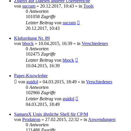
Zugriff auf Dateien anderer Userbereiche
von
sucram
»
20.12.2017, 10:43
» in
Tools
0
Antworten
101058
Zugriffe
Letzter Beitrag
von
sucram
20.12.2017, 10:43
Klubzeitung Nr. 89
von
bbock
»
10.04.2015, 16:39
» in
Verschiedenes
0
Antworten
102475
Zugriffe
Letzter Beitrag
von
bbock
10.04.2015, 16:39
Paper-Knowledge
von
guidol
»
04.03.2015, 18:49
» in
Verschiedenes
0
Antworten
102966
Zugriffe
Letzter Beitrag
von
guidol
04.03.2015, 18:49
SamaruX Unix ähnliche Shell für CP/M
von
Prodatron
»
27.02.2015, 22:32
» in
Anwendungen
0
Antworten
121488
Zugriffe