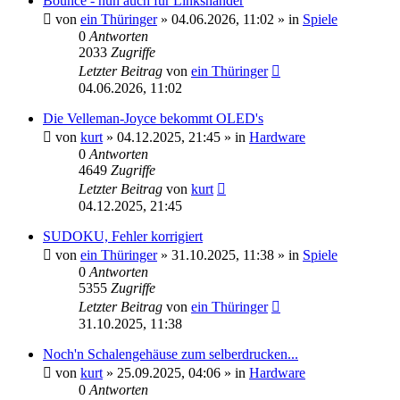
Bounce - nun auch für Linkshänder
von
ein Thüringer
»
04.06.2026, 11:02
» in
Spiele
0
Antworten
2033
Zugriffe
Letzter Beitrag
von
ein Thüringer
04.06.2026, 11:02
Die Velleman-Joyce bekommt OLED's
von
kurt
»
04.12.2025, 21:45
» in
Hardware
0
Antworten
4649
Zugriffe
Letzter Beitrag
von
kurt
04.12.2025, 21:45
SUDOKU, Fehler korrigiert
von
ein Thüringer
»
31.10.2025, 11:38
» in
Spiele
0
Antworten
5355
Zugriffe
Letzter Beitrag
von
ein Thüringer
31.10.2025, 11:38
Noch'n Schalengehäuse zum selberdrucken...
von
kurt
»
25.09.2025, 04:06
» in
Hardware
0
Antworten