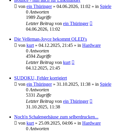
Bounce - nun auch für Linkshänder
von
ein Thüringer
»
04.06.2026, 11:02
» in
Spiele
0
Antworten
1989
Zugriffe
Letzter Beitrag
von
ein Thüringer
04.06.2026, 11:02
Die Velleman-Joyce bekommt OLED's
von
kurt
»
04.12.2025, 21:45
» in
Hardware
0
Antworten
4594
Zugriffe
Letzter Beitrag
von
kurt
04.12.2025, 21:45
SUDOKU, Fehler korrigiert
von
ein Thüringer
»
31.10.2025, 11:38
» in
Spiele
0
Antworten
5331
Zugriffe
Letzter Beitrag
von
ein Thüringer
31.10.2025, 11:38
Noch'n Schalengehäuse zum selberdrucken...
von
kurt
»
25.09.2025, 04:06
» in
Hardware
0
Antworten