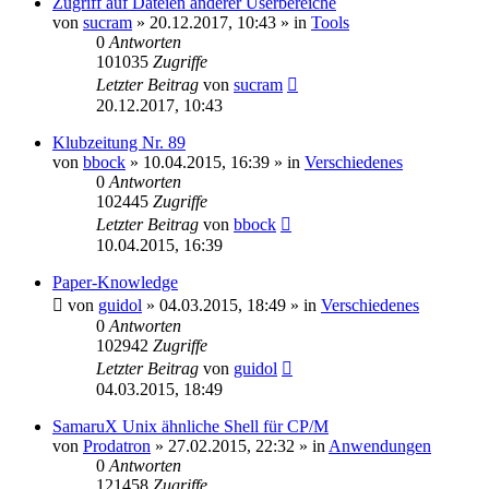
Zugriff auf Dateien anderer Userbereiche
von
sucram
»
20.12.2017, 10:43
» in
Tools
0
Antworten
101035
Zugriffe
Letzter Beitrag
von
sucram
20.12.2017, 10:43
Klubzeitung Nr. 89
von
bbock
»
10.04.2015, 16:39
» in
Verschiedenes
0
Antworten
102445
Zugriffe
Letzter Beitrag
von
bbock
10.04.2015, 16:39
Paper-Knowledge
von
guidol
»
04.03.2015, 18:49
» in
Verschiedenes
0
Antworten
102942
Zugriffe
Letzter Beitrag
von
guidol
04.03.2015, 18:49
SamaruX Unix ähnliche Shell für CP/M
von
Prodatron
»
27.02.2015, 22:32
» in
Anwendungen
0
Antworten
121458
Zugriffe