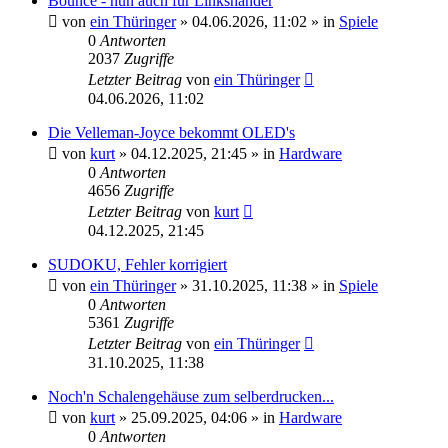
Bounce - nun auch für Linkshänder
von
ein Thüringer
»
04.06.2026, 11:02
» in
Spiele
0
Antworten
2037
Zugriffe
Letzter Beitrag
von
ein Thüringer
04.06.2026, 11:02
Die Velleman-Joyce bekommt OLED's
von
kurt
»
04.12.2025, 21:45
» in
Hardware
0
Antworten
4656
Zugriffe
Letzter Beitrag
von
kurt
04.12.2025, 21:45
SUDOKU, Fehler korrigiert
von
ein Thüringer
»
31.10.2025, 11:38
» in
Spiele
0
Antworten
5361
Zugriffe
Letzter Beitrag
von
ein Thüringer
31.10.2025, 11:38
Noch'n Schalengehäuse zum selberdrucken...
von
kurt
»
25.09.2025, 04:06
» in
Hardware
0
Antworten