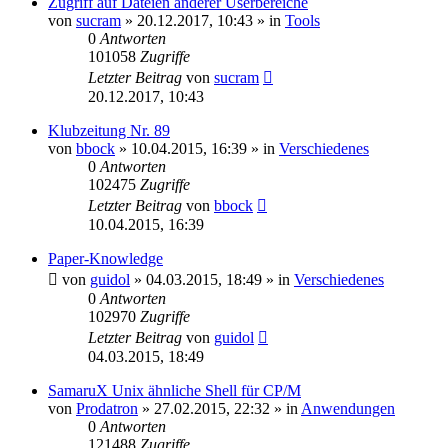
Zugriff auf Dateien anderer Userbereiche
von
sucram
»
20.12.2017, 10:43
» in
Tools
0
Antworten
101058
Zugriffe
Letzter Beitrag
von
sucram
20.12.2017, 10:43
Klubzeitung Nr. 89
von
bbock
»
10.04.2015, 16:39
» in
Verschiedenes
0
Antworten
102475
Zugriffe
Letzter Beitrag
von
bbock
10.04.2015, 16:39
Paper-Knowledge
von
guidol
»
04.03.2015, 18:49
» in
Verschiedenes
0
Antworten
102970
Zugriffe
Letzter Beitrag
von
guidol
04.03.2015, 18:49
SamaruX Unix ähnliche Shell für CP/M
von
Prodatron
»
27.02.2015, 22:32
» in
Anwendungen
0
Antworten
121488
Zugriffe