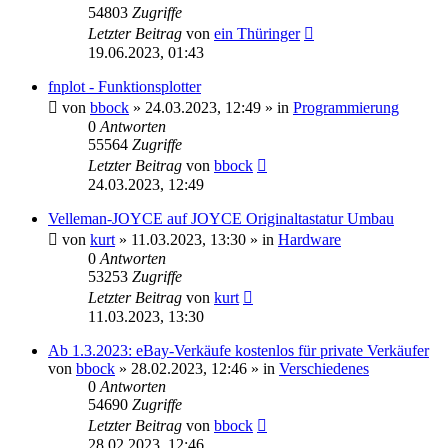
54803
Zugriffe
Letzter Beitrag
von
ein Thüringer
19.06.2023, 01:43
fnplot - Funktionsplotter
von
bbock
»
24.03.2023, 12:49
» in
Programmierung
0
Antworten
55564
Zugriffe
Letzter Beitrag
von
bbock
24.03.2023, 12:49
Velleman-JOYCE auf JOYCE Originaltastatur Umbau
von
kurt
»
11.03.2023, 13:30
» in
Hardware
0
Antworten
53253
Zugriffe
Letzter Beitrag
von
kurt
11.03.2023, 13:30
Ab 1.3.2023: eBay-Verkäufe kostenlos für private Verkäufer
von
bbock
»
28.02.2023, 12:46
» in
Verschiedenes
0
Antworten
54690
Zugriffe
Letzter Beitrag
von
bbock
28.02.2023, 12:46