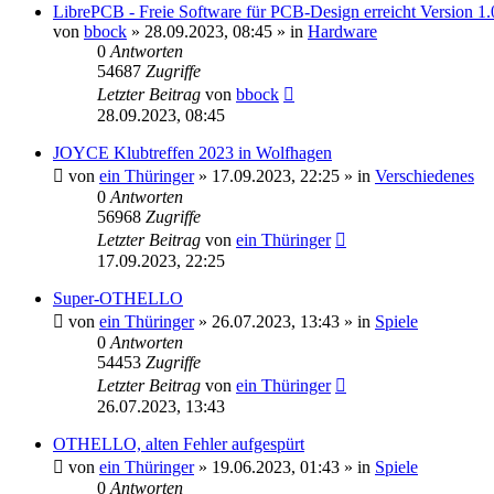
LibrePCB - Freie Software für PCB-Design erreicht Version 1.
von
bbock
»
28.09.2023, 08:45
» in
Hardware
0
Antworten
54687
Zugriffe
Letzter Beitrag
von
bbock
28.09.2023, 08:45
JOYCE Klubtreffen 2023 in Wolfhagen
von
ein Thüringer
»
17.09.2023, 22:25
» in
Verschiedenes
0
Antworten
56968
Zugriffe
Letzter Beitrag
von
ein Thüringer
17.09.2023, 22:25
Super-OTHELLO
von
ein Thüringer
»
26.07.2023, 13:43
» in
Spiele
0
Antworten
54453
Zugriffe
Letzter Beitrag
von
ein Thüringer
26.07.2023, 13:43
OTHELLO, alten Fehler aufgespürt
von
ein Thüringer
»
19.06.2023, 01:43
» in
Spiele
0
Antworten