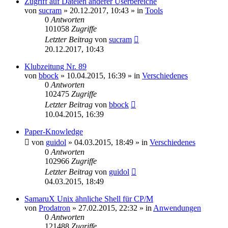
Zugriff auf Dateien anderer Userbereiche
von
sucram
»
20.12.2017, 10:43
» in
Tools
0
Antworten
101058
Zugriffe
Letzter Beitrag
von
sucram
20.12.2017, 10:43
Klubzeitung Nr. 89
von
bbock
»
10.04.2015, 16:39
» in
Verschiedenes
0
Antworten
102475
Zugriffe
Letzter Beitrag
von
bbock
10.04.2015, 16:39
Paper-Knowledge
von
guidol
»
04.03.2015, 18:49
» in
Verschiedenes
0
Antworten
102966
Zugriffe
Letzter Beitrag
von
guidol
04.03.2015, 18:49
SamaruX Unix ähnliche Shell für CP/M
von
Prodatron
»
27.02.2015, 22:32
» in
Anwendungen
0
Antworten
121488
Zugriffe