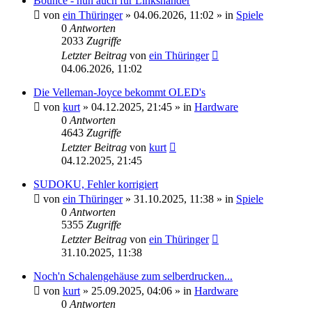
Bounce - nun auch für Linkshänder
von
ein Thüringer
»
04.06.2026, 11:02
» in
Spiele
0
Antworten
2033
Zugriffe
Letzter Beitrag
von
ein Thüringer
04.06.2026, 11:02
Die Velleman-Joyce bekommt OLED's
von
kurt
»
04.12.2025, 21:45
» in
Hardware
0
Antworten
4643
Zugriffe
Letzter Beitrag
von
kurt
04.12.2025, 21:45
SUDOKU, Fehler korrigiert
von
ein Thüringer
»
31.10.2025, 11:38
» in
Spiele
0
Antworten
5355
Zugriffe
Letzter Beitrag
von
ein Thüringer
31.10.2025, 11:38
Noch'n Schalengehäuse zum selberdrucken...
von
kurt
»
25.09.2025, 04:06
» in
Hardware
0
Antworten