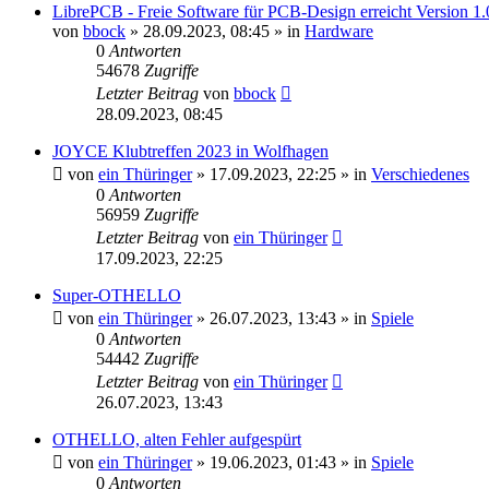
LibrePCB - Freie Software für PCB-Design erreicht Version 1.
von
bbock
»
28.09.2023, 08:45
» in
Hardware
0
Antworten
54678
Zugriffe
Letzter Beitrag
von
bbock
28.09.2023, 08:45
JOYCE Klubtreffen 2023 in Wolfhagen
von
ein Thüringer
»
17.09.2023, 22:25
» in
Verschiedenes
0
Antworten
56959
Zugriffe
Letzter Beitrag
von
ein Thüringer
17.09.2023, 22:25
Super-OTHELLO
von
ein Thüringer
»
26.07.2023, 13:43
» in
Spiele
0
Antworten
54442
Zugriffe
Letzter Beitrag
von
ein Thüringer
26.07.2023, 13:43
OTHELLO, alten Fehler aufgespürt
von
ein Thüringer
»
19.06.2023, 01:43
» in
Spiele
0
Antworten