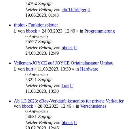
54794
Zugriffe
Letzter Beitrag
von
ein Thüringer
19.06.2023, 01:43
fnplot - Funktionsplotter
von
bbock
»
24.03.2023, 12:49
» in
Programmierung
0
Antworten
55557
Zugriffe
Letzter Beitrag
von
bbock
24.03.2023, 12:49
Velleman-JOYCE auf JOYCE Originaltastatur Umbau
von
kurt
»
11.03.2023, 13:30
» in
Hardware
0
Antworten
53221
Zugriffe
Letzter Beitrag
von
kurt
11.03.2023, 13:30
Ab 1.3.2023: eBay-Verkäufe kostenlos für private Verkäufer
von
bbock
»
28.02.2023, 12:46
» in
Verschiedenes
0
Antworten
54681
Zugriffe
Letzter Beitrag
von
bbock
28.02.2023, 12:46