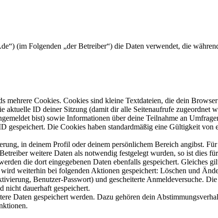
um.de“) (im Folgenden „der Betreiber“) die Daten verwendet, die währ
s mehrere Cookies. Cookies sind kleine Textdateien, die dein Browser 
ie aktuelle ID deiner Sitzung (damit dir alle Seitenaufrufe zugeordnet
angemeldet bist) sowie Informationen über deine Teilnahme an Umfragen
ID gespeichert. Die Cookies haben standardmäßig eine Gültigkeit von e
ierung, in deinem Profil oder deinem persönlichem Bereich angibst. Für
reiber weitere Daten als notwendig festgelegt wurden, so ist dies für 
 werden die dort eingegebenen Daten ebenfalls gespeichert. Gleiches gi
e wird weiterhin bei folgenden Aktionen gespeichert: Löschen und Änd
ktivierung, Benutzer-Passwort) und gescheiterte Anmeldeversuche. D
d nicht dauerhaft gespeichert.
eitere Daten gespeichert werden. Dazu gehören dein Abstimmungsverhal
nktionen.