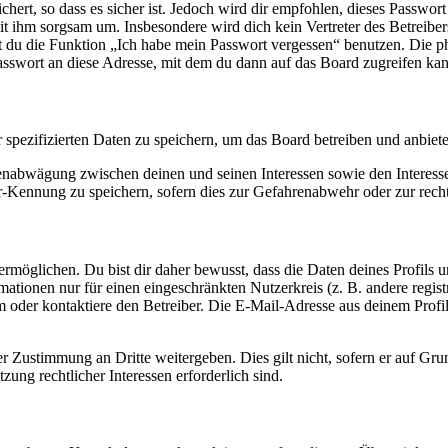
ert, so dass es sicher ist. Jedoch wird dir empfohlen, dieses Passwor
it ihm sorgsam um. Insbesondere wird dich kein Vertreter des Betreibe
nst du die Funktion „Ich habe mein Passwort vergessen“ benutzen. Di
asswort an diese Adresse, mit dem du dann auf das Board zugreifen kan
r spezifizierten Daten zu speichern, um das Board betreiben und anbiet
ssenabwägung zwischen deinen und seinen Interessen sowie den Interes
-Kennung zu speichern, sofern dies zur Gefahrenabwehr oder zur recht
möglichen. Du bist dir daher bewusst, dass die Daten deines Profils und
mationen nur für einen eingeschränkten Nutzerkreis (z. B. andere regist
oder kontaktiere den Betreiber. Die E-Mail-Adresse aus deinem Profil 
r Zustimmung an Dritte weitergeben. Dies gilt nicht, sofern er auf Gr
zung rechtlicher Interessen erforderlich sind.