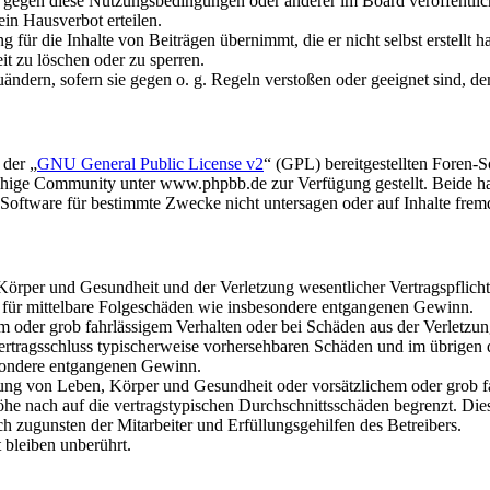
n gegen diese Nutzungsbedingungen oder anderer im Board veröffentli
in Hausverbot erteilen.
für die Inhalte von Beiträgen übernimmt, die er nicht selbst erstellt 
it zu löschen oder zu sperren.
uändern, sofern sie gegen o. g. Regeln verstoßen oder geeignet sind, 
 der „
GNU General Public License v2
“ (GPL) bereitgestellten Foren
hige Community unter www.phpbb.de zur Verfügung gestellt. Beide hab
oftware für bestimmte Zwecke nicht untersagen oder auf Inhalte frem
rper und Gesundheit und der Verletzung wesentlicher Vertragspflichten
ch für mittelbare Folgeschäden wie insbesondere entgangenen Gewinn.
em oder grob fahrlässigem Verhalten oder bei Schäden aus der Verletz
i Vertragsschluss typischerweise vorhersehbaren Schäden und im übrigen
besondere entgangenen Gewinn.
ng von Leben, Körper und Gesundheit oder vorsätzlichem oder grob fah
e nach auf die vertragstypischen Durchschnittsschäden begrenzt. Dies
h zugunsten der Mitarbeiter und Erfüllungsgehilfen des Betreibers.
bleiben unberührt.