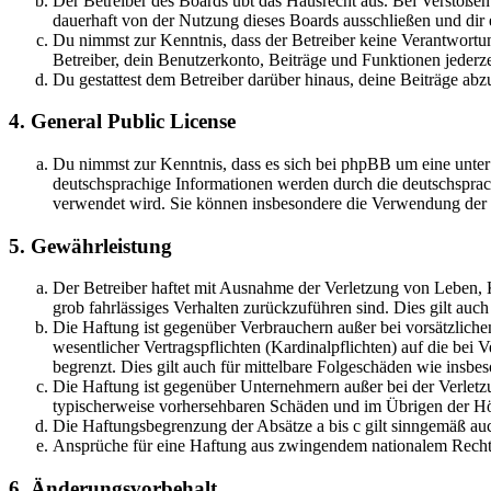
Der Betreiber des Boards übt das Hausrecht aus. Bei Verstöße
dauerhaft von der Nutzung dieses Boards ausschließen und dir e
Du nimmst zur Kenntnis, dass der Betreiber keine Verantwortung 
Betreiber, dein Benutzerkonto, Beiträge und Funktionen jederze
Du gestattest dem Betreiber darüber hinaus, deine Beiträge abz
4. General Public License
Du nimmst zur Kenntnis, dass es sich bei phpBB um eine unter
deutschsprachige Informationen werden durch die deutschsprac
verwendet wird. Sie können insbesondere die Verwendung der S
5. Gewährleistung
Der Betreiber haftet mit Ausnahme der Verletzung von Leben, Kö
grob fahrlässiges Verhalten zurückzuführen sind. Dies gilt au
Die Haftung ist gegenüber Verbrauchern außer bei vorsätzlich
wesentlicher Vertragspflichten (Kardinalpflichten) auf die be
begrenzt. Dies gilt auch für mittelbare Folgeschäden wie ins
Die Haftung ist gegenüber Unternehmern außer bei der Verletzu
typischerweise vorhersehbaren Schäden und im Übrigen der Höh
Die Haftungsbegrenzung der Absätze a bis c gilt sinngemäß auc
Ansprüche für eine Haftung aus zwingendem nationalem Recht 
6. Änderungsvorbehalt