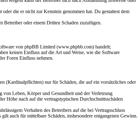
chten Regeln kann der Betreiber dich nach Abmahnung zeitweise oder
hat oder die er nicht zur Kenntnis genommen hat. Du gestattest dem
dem Betreiber oder einem Dritten Schaden zuzufügen.
-Software von phpBB Limited (www.phpbb.com) handelt;
en keinen Einfluss auf die Art und Weise, wie die Software
der Foren Einfluss nehmen.
 (Kardinalpflichten) nur für Schäden, die auf ein vorsätzliches oder
ung von Leben, Körper und Gesundheit und der Verletzung
 der Höhe nach auf die vertragstypischen Durchschnittsschäden
rlässigem Verhalten des Betreibers auf die bei Vertragsschluss
 gilt auch für mittelbare Schäden, insbesondere entgangenen Gewinn.