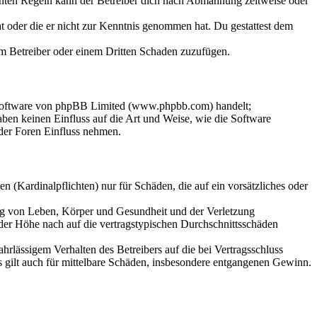
chten Regeln kann der Betreiber dich nach Abmahnung zeitweise oder
hat oder die er nicht zur Kenntnis genommen hat. Du gestattest dem
dem Betreiber oder einem Dritten Schaden zuzufügen.
-Software von phpBB Limited (www.phpbb.com) handelt;
en keinen Einfluss auf die Art und Weise, wie die Software
der Foren Einfluss nehmen.
 (Kardinalpflichten) nur für Schäden, die auf ein vorsätzliches oder
ung von Leben, Körper und Gesundheit und der Verletzung
 der Höhe nach auf die vertragstypischen Durchschnittsschäden
rlässigem Verhalten des Betreibers auf die bei Vertragsschluss
 gilt auch für mittelbare Schäden, insbesondere entgangenen Gewinn.