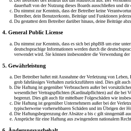
Der Betreiber des Boards übt das Hausrecht aus. Bei Verstöße
dauerhaft von der Nutzung dieses Boards ausschließen und dir e
Du nimmst zur Kenntnis, dass der Betreiber keine Verantwortung 
Betreiber, dein Benutzerkonto, Beiträge und Funktionen jederze
Du gestattest dem Betreiber darüber hinaus, deine Beiträge abz
4. General Public License
Du nimmst zur Kenntnis, dass es sich bei phpBB um eine unter
deutschsprachige Informationen werden durch die deutschsprac
verwendet wird. Sie können insbesondere die Verwendung der S
5. Gewährleistung
Der Betreiber haftet mit Ausnahme der Verletzung von Leben, Kö
grob fahrlässiges Verhalten zurückzuführen sind. Dies gilt au
Die Haftung ist gegenüber Verbrauchern außer bei vorsätzlich
wesentlicher Vertragspflichten (Kardinalpflichten) auf die be
begrenzt. Dies gilt auch für mittelbare Folgeschäden wie ins
Die Haftung ist gegenüber Unternehmern außer bei der Verletzu
typischerweise vorhersehbaren Schäden und im Übrigen der Höh
Die Haftungsbegrenzung der Absätze a bis c gilt sinngemäß auc
Ansprüche für eine Haftung aus zwingendem nationalem Recht 
6. Änderungsvorbehalt