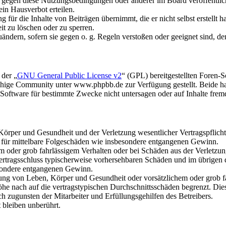
n gegen diese Nutzungsbedingungen oder anderer im Board veröffentli
in Hausverbot erteilen.
für die Inhalte von Beiträgen übernimmt, die er nicht selbst erstellt 
it zu löschen oder zu sperren.
uändern, sofern sie gegen o. g. Regeln verstoßen oder geeignet sind, 
 der „
GNU General Public License v2
“ (GPL) bereitgestellten Foren
hige Community unter www.phpbb.de zur Verfügung gestellt. Beide hab
oftware für bestimmte Zwecke nicht untersagen oder auf Inhalte frem
rper und Gesundheit und der Verletzung wesentlicher Vertragspflichten
ch für mittelbare Folgeschäden wie insbesondere entgangenen Gewinn.
em oder grob fahrlässigem Verhalten oder bei Schäden aus der Verletz
i Vertragsschluss typischerweise vorhersehbaren Schäden und im übrigen
besondere entgangenen Gewinn.
ng von Leben, Körper und Gesundheit oder vorsätzlichem oder grob fah
e nach auf die vertragstypischen Durchschnittsschäden begrenzt. Dies
h zugunsten der Mitarbeiter und Erfüllungsgehilfen des Betreibers.
bleiben unberührt.