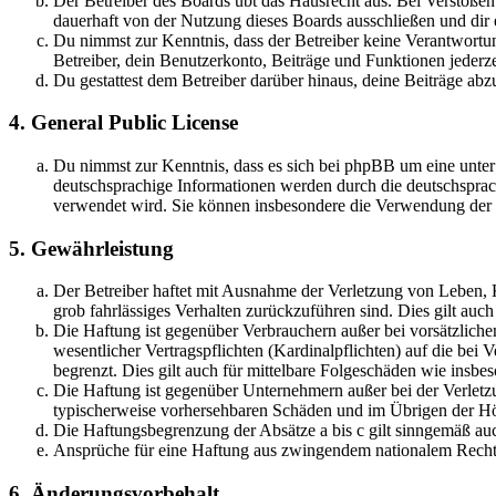
Der Betreiber des Boards übt das Hausrecht aus. Bei Verstöße
dauerhaft von der Nutzung dieses Boards ausschließen und dir e
Du nimmst zur Kenntnis, dass der Betreiber keine Verantwortung 
Betreiber, dein Benutzerkonto, Beiträge und Funktionen jederze
Du gestattest dem Betreiber darüber hinaus, deine Beiträge abz
4. General Public License
Du nimmst zur Kenntnis, dass es sich bei phpBB um eine unter
deutschsprachige Informationen werden durch die deutschsprac
verwendet wird. Sie können insbesondere die Verwendung der S
5. Gewährleistung
Der Betreiber haftet mit Ausnahme der Verletzung von Leben, Kö
grob fahrlässiges Verhalten zurückzuführen sind. Dies gilt au
Die Haftung ist gegenüber Verbrauchern außer bei vorsätzlich
wesentlicher Vertragspflichten (Kardinalpflichten) auf die be
begrenzt. Dies gilt auch für mittelbare Folgeschäden wie ins
Die Haftung ist gegenüber Unternehmern außer bei der Verletzu
typischerweise vorhersehbaren Schäden und im Übrigen der Höh
Die Haftungsbegrenzung der Absätze a bis c gilt sinngemäß auc
Ansprüche für eine Haftung aus zwingendem nationalem Recht 
6. Änderungsvorbehalt