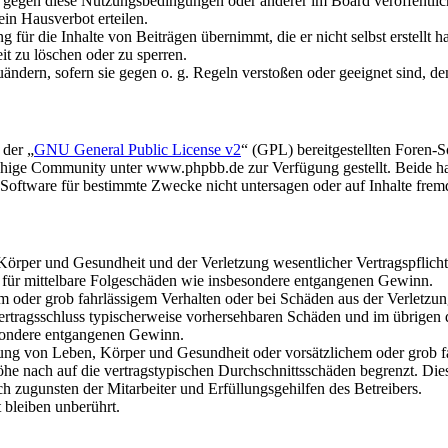
n gegen diese Nutzungsbedingungen oder anderer im Board veröffentli
in Hausverbot erteilen.
für die Inhalte von Beiträgen übernimmt, die er nicht selbst erstellt 
it zu löschen oder zu sperren.
uändern, sofern sie gegen o. g. Regeln verstoßen oder geeignet sind, 
 der „
GNU General Public License v2
“ (GPL) bereitgestellten Foren
hige Community unter www.phpbb.de zur Verfügung gestellt. Beide hab
oftware für bestimmte Zwecke nicht untersagen oder auf Inhalte frem
rper und Gesundheit und der Verletzung wesentlicher Vertragspflichten
ch für mittelbare Folgeschäden wie insbesondere entgangenen Gewinn.
em oder grob fahrlässigem Verhalten oder bei Schäden aus der Verletz
i Vertragsschluss typischerweise vorhersehbaren Schäden und im übrigen
besondere entgangenen Gewinn.
ng von Leben, Körper und Gesundheit oder vorsätzlichem oder grob fah
e nach auf die vertragstypischen Durchschnittsschäden begrenzt. Dies
h zugunsten der Mitarbeiter und Erfüllungsgehilfen des Betreibers.
bleiben unberührt.