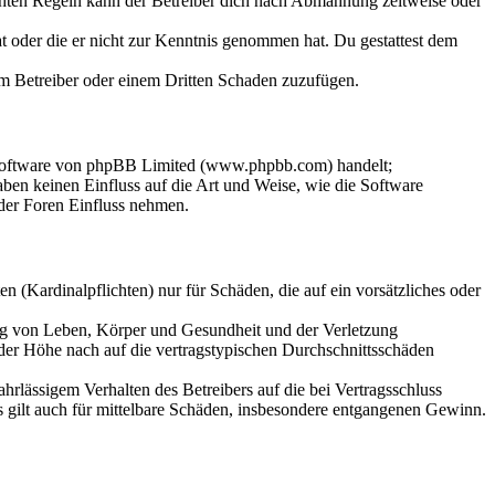
chten Regeln kann der Betreiber dich nach Abmahnung zeitweise oder
hat oder die er nicht zur Kenntnis genommen hat. Du gestattest dem
dem Betreiber oder einem Dritten Schaden zuzufügen.
-Software von phpBB Limited (www.phpbb.com) handelt;
en keinen Einfluss auf die Art und Weise, wie die Software
der Foren Einfluss nehmen.
 (Kardinalpflichten) nur für Schäden, die auf ein vorsätzliches oder
ung von Leben, Körper und Gesundheit und der Verletzung
 der Höhe nach auf die vertragstypischen Durchschnittsschäden
rlässigem Verhalten des Betreibers auf die bei Vertragsschluss
 gilt auch für mittelbare Schäden, insbesondere entgangenen Gewinn.