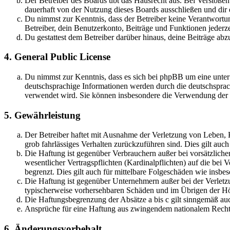
Der Betreiber des Boards übt das Hausrecht aus. Bei Verstöße
dauerhaft von der Nutzung dieses Boards ausschließen und dir e
Du nimmst zur Kenntnis, dass der Betreiber keine Verantwortung 
Betreiber, dein Benutzerkonto, Beiträge und Funktionen jederze
Du gestattest dem Betreiber darüber hinaus, deine Beiträge abz
4. General Public License
Du nimmst zur Kenntnis, dass es sich bei phpBB um eine unter
deutschsprachige Informationen werden durch die deutschsprac
verwendet wird. Sie können insbesondere die Verwendung der S
5. Gewährleistung
Der Betreiber haftet mit Ausnahme der Verletzung von Leben, Kö
grob fahrlässiges Verhalten zurückzuführen sind. Dies gilt au
Die Haftung ist gegenüber Verbrauchern außer bei vorsätzlich
wesentlicher Vertragspflichten (Kardinalpflichten) auf die be
begrenzt. Dies gilt auch für mittelbare Folgeschäden wie ins
Die Haftung ist gegenüber Unternehmern außer bei der Verletzu
typischerweise vorhersehbaren Schäden und im Übrigen der Höh
Die Haftungsbegrenzung der Absätze a bis c gilt sinngemäß auc
Ansprüche für eine Haftung aus zwingendem nationalem Recht 
6. Änderungsvorbehalt