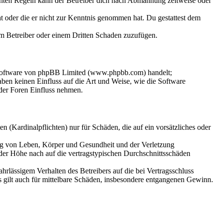
chten Regeln kann der Betreiber dich nach Abmahnung zeitweise oder
hat oder die er nicht zur Kenntnis genommen hat. Du gestattest dem
dem Betreiber oder einem Dritten Schaden zuzufügen.
-Software von phpBB Limited (www.phpbb.com) handelt;
en keinen Einfluss auf die Art und Weise, wie die Software
der Foren Einfluss nehmen.
 (Kardinalpflichten) nur für Schäden, die auf ein vorsätzliches oder
ung von Leben, Körper und Gesundheit und der Verletzung
 der Höhe nach auf die vertragstypischen Durchschnittsschäden
rlässigem Verhalten des Betreibers auf die bei Vertragsschluss
 gilt auch für mittelbare Schäden, insbesondere entgangenen Gewinn.