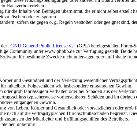
n gegen diese Nutzungsbedingungen oder anderer im Board veröffentli
in Hausverbot erteilen.
für die Inhalte von Beiträgen übernimmt, die er nicht selbst erstellt 
it zu löschen oder zu sperren.
uändern, sofern sie gegen o. g. Regeln verstoßen oder geeignet sind, 
 der „
GNU General Public License v2
“ (GPL) bereitgestellten Foren
hige Community unter www.phpbb.de zur Verfügung gestellt. Beide hab
oftware für bestimmte Zwecke nicht untersagen oder auf Inhalte frem
rper und Gesundheit und der Verletzung wesentlicher Vertragspflichten
ch für mittelbare Folgeschäden wie insbesondere entgangenen Gewinn.
em oder grob fahrlässigem Verhalten oder bei Schäden aus der Verletz
i Vertragsschluss typischerweise vorhersehbaren Schäden und im übrigen
besondere entgangenen Gewinn.
ng von Leben, Körper und Gesundheit oder vorsätzlichem oder grob fah
e nach auf die vertragstypischen Durchschnittsschäden begrenzt. Dies
h zugunsten der Mitarbeiter und Erfüllungsgehilfen des Betreibers.
bleiben unberührt.