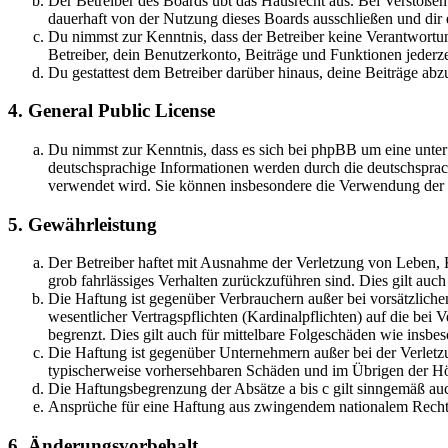
Der Betreiber des Boards übt das Hausrecht aus. Bei Verstöße
dauerhaft von der Nutzung dieses Boards ausschließen und dir e
Du nimmst zur Kenntnis, dass der Betreiber keine Verantwortung 
Betreiber, dein Benutzerkonto, Beiträge und Funktionen jederze
Du gestattest dem Betreiber darüber hinaus, deine Beiträge abz
4. General Public License
Du nimmst zur Kenntnis, dass es sich bei phpBB um eine unter
deutschsprachige Informationen werden durch die deutschsprac
verwendet wird. Sie können insbesondere die Verwendung der S
5. Gewährleistung
Der Betreiber haftet mit Ausnahme der Verletzung von Leben, Kö
grob fahrlässiges Verhalten zurückzuführen sind. Dies gilt au
Die Haftung ist gegenüber Verbrauchern außer bei vorsätzlich
wesentlicher Vertragspflichten (Kardinalpflichten) auf die be
begrenzt. Dies gilt auch für mittelbare Folgeschäden wie ins
Die Haftung ist gegenüber Unternehmern außer bei der Verletzu
typischerweise vorhersehbaren Schäden und im Übrigen der Höh
Die Haftungsbegrenzung der Absätze a bis c gilt sinngemäß auc
Ansprüche für eine Haftung aus zwingendem nationalem Recht 
6. Änderungsvorbehalt