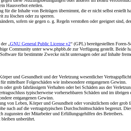
n gegen diese Nutzungsbedingungen oder anderer im Board veröffentli
in Hausverbot erteilen.
für die Inhalte von Beiträgen übernimmt, die er nicht selbst erstellt 
it zu löschen oder zu sperren.
uändern, sofern sie gegen o. g. Regeln verstoßen oder geeignet sind, 
 der „
GNU General Public License v2
“ (GPL) bereitgestellten Foren
hige Community unter www.phpbb.de zur Verfügung gestellt. Beide hab
oftware für bestimmte Zwecke nicht untersagen oder auf Inhalte frem
rper und Gesundheit und der Verletzung wesentlicher Vertragspflichten
ch für mittelbare Folgeschäden wie insbesondere entgangenen Gewinn.
em oder grob fahrlässigem Verhalten oder bei Schäden aus der Verletz
i Vertragsschluss typischerweise vorhersehbaren Schäden und im übrigen
besondere entgangenen Gewinn.
ng von Leben, Körper und Gesundheit oder vorsätzlichem oder grob fah
e nach auf die vertragstypischen Durchschnittsschäden begrenzt. Dies
h zugunsten der Mitarbeiter und Erfüllungsgehilfen des Betreibers.
bleiben unberührt.