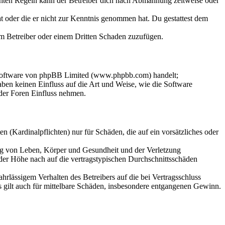
chten Regeln kann der Betreiber dich nach Abmahnung zeitweise oder
hat oder die er nicht zur Kenntnis genommen hat. Du gestattest dem
dem Betreiber oder einem Dritten Schaden zuzufügen.
-Software von phpBB Limited (www.phpbb.com) handelt;
en keinen Einfluss auf die Art und Weise, wie die Software
der Foren Einfluss nehmen.
 (Kardinalpflichten) nur für Schäden, die auf ein vorsätzliches oder
ung von Leben, Körper und Gesundheit und der Verletzung
 der Höhe nach auf die vertragstypischen Durchschnittsschäden
rlässigem Verhalten des Betreibers auf die bei Vertragsschluss
 gilt auch für mittelbare Schäden, insbesondere entgangenen Gewinn.