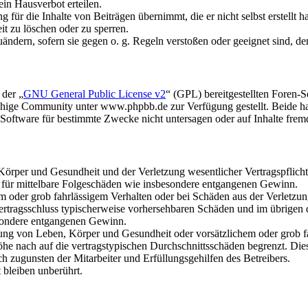
in Hausverbot erteilen.
für die Inhalte von Beiträgen übernimmt, die er nicht selbst erstellt 
it zu löschen oder zu sperren.
uändern, sofern sie gegen o. g. Regeln verstoßen oder geeignet sind, 
 der „
GNU General Public License v2
“ (GPL) bereitgestellten Foren
hige Community unter www.phpbb.de zur Verfügung gestellt. Beide hab
oftware für bestimmte Zwecke nicht untersagen oder auf Inhalte frem
rper und Gesundheit und der Verletzung wesentlicher Vertragspflichten
ch für mittelbare Folgeschäden wie insbesondere entgangenen Gewinn.
em oder grob fahrlässigem Verhalten oder bei Schäden aus der Verletz
i Vertragsschluss typischerweise vorhersehbaren Schäden und im übrigen
besondere entgangenen Gewinn.
ng von Leben, Körper und Gesundheit oder vorsätzlichem oder grob fah
e nach auf die vertragstypischen Durchschnittsschäden begrenzt. Dies
h zugunsten der Mitarbeiter und Erfüllungsgehilfen des Betreibers.
bleiben unberührt.