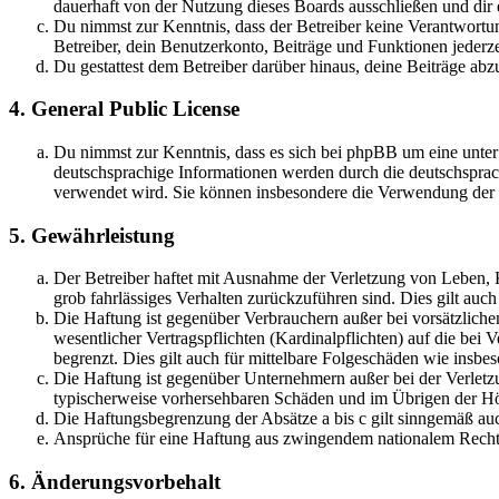
dauerhaft von der Nutzung dieses Boards ausschließen und dir e
Du nimmst zur Kenntnis, dass der Betreiber keine Verantwortung 
Betreiber, dein Benutzerkonto, Beiträge und Funktionen jederze
Du gestattest dem Betreiber darüber hinaus, deine Beiträge abz
4. General Public License
Du nimmst zur Kenntnis, dass es sich bei phpBB um eine unter
deutschsprachige Informationen werden durch die deutschsprac
verwendet wird. Sie können insbesondere die Verwendung der S
5. Gewährleistung
Der Betreiber haftet mit Ausnahme der Verletzung von Leben, Kö
grob fahrlässiges Verhalten zurückzuführen sind. Dies gilt au
Die Haftung ist gegenüber Verbrauchern außer bei vorsätzlich
wesentlicher Vertragspflichten (Kardinalpflichten) auf die be
begrenzt. Dies gilt auch für mittelbare Folgeschäden wie ins
Die Haftung ist gegenüber Unternehmern außer bei der Verletzu
typischerweise vorhersehbaren Schäden und im Übrigen der Höh
Die Haftungsbegrenzung der Absätze a bis c gilt sinngemäß auc
Ansprüche für eine Haftung aus zwingendem nationalem Recht 
6. Änderungsvorbehalt