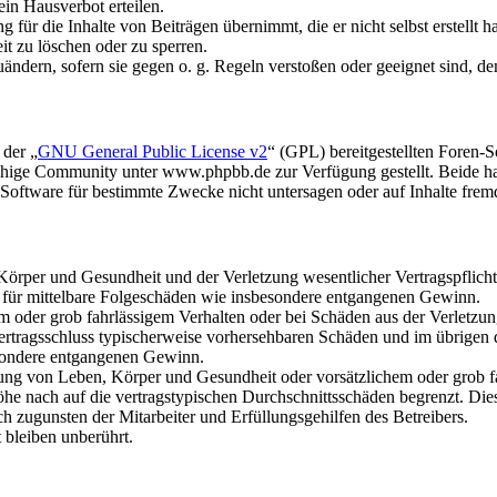
in Hausverbot erteilen.
für die Inhalte von Beiträgen übernimmt, die er nicht selbst erstellt 
it zu löschen oder zu sperren.
uändern, sofern sie gegen o. g. Regeln verstoßen oder geeignet sind, 
 der „
GNU General Public License v2
“ (GPL) bereitgestellten Foren
hige Community unter www.phpbb.de zur Verfügung gestellt. Beide hab
oftware für bestimmte Zwecke nicht untersagen oder auf Inhalte frem
rper und Gesundheit und der Verletzung wesentlicher Vertragspflichten
ch für mittelbare Folgeschäden wie insbesondere entgangenen Gewinn.
em oder grob fahrlässigem Verhalten oder bei Schäden aus der Verletz
i Vertragsschluss typischerweise vorhersehbaren Schäden und im übrigen
besondere entgangenen Gewinn.
ng von Leben, Körper und Gesundheit oder vorsätzlichem oder grob fah
e nach auf die vertragstypischen Durchschnittsschäden begrenzt. Dies
h zugunsten der Mitarbeiter und Erfüllungsgehilfen des Betreibers.
bleiben unberührt.