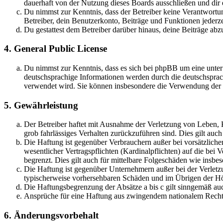
dauerhaft von der Nutzung dieses Boards ausschließen und dir e
Du nimmst zur Kenntnis, dass der Betreiber keine Verantwortung 
Betreiber, dein Benutzerkonto, Beiträge und Funktionen jederze
Du gestattest dem Betreiber darüber hinaus, deine Beiträge abz
4. General Public License
Du nimmst zur Kenntnis, dass es sich bei phpBB um eine unter
deutschsprachige Informationen werden durch die deutschsprac
verwendet wird. Sie können insbesondere die Verwendung der S
5. Gewährleistung
Der Betreiber haftet mit Ausnahme der Verletzung von Leben, Kö
grob fahrlässiges Verhalten zurückzuführen sind. Dies gilt au
Die Haftung ist gegenüber Verbrauchern außer bei vorsätzlich
wesentlicher Vertragspflichten (Kardinalpflichten) auf die be
begrenzt. Dies gilt auch für mittelbare Folgeschäden wie ins
Die Haftung ist gegenüber Unternehmern außer bei der Verletzu
typischerweise vorhersehbaren Schäden und im Übrigen der Höh
Die Haftungsbegrenzung der Absätze a bis c gilt sinngemäß auc
Ansprüche für eine Haftung aus zwingendem nationalem Recht 
6. Änderungsvorbehalt