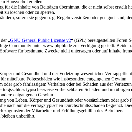
in Hausverbot erteilen.
für die Inhalte von Beiträgen übernimmt, die er nicht selbst erstellt 
it zu löschen oder zu sperren.
uändern, sofern sie gegen o. g. Regeln verstoßen oder geeignet sind, 
 der „
GNU General Public License v2
“ (GPL) bereitgestellten Foren
hige Community unter www.phpbb.de zur Verfügung gestellt. Beide hab
oftware für bestimmte Zwecke nicht untersagen oder auf Inhalte frem
rper und Gesundheit und der Verletzung wesentlicher Vertragspflichten
ch für mittelbare Folgeschäden wie insbesondere entgangenen Gewinn.
em oder grob fahrlässigem Verhalten oder bei Schäden aus der Verletz
i Vertragsschluss typischerweise vorhersehbaren Schäden und im übrigen
besondere entgangenen Gewinn.
ng von Leben, Körper und Gesundheit oder vorsätzlichem oder grob fah
e nach auf die vertragstypischen Durchschnittsschäden begrenzt. Dies
h zugunsten der Mitarbeiter und Erfüllungsgehilfen des Betreibers.
bleiben unberührt.