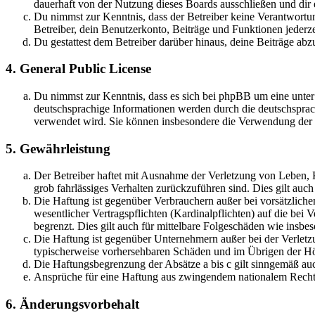
dauerhaft von der Nutzung dieses Boards ausschließen und dir e
Du nimmst zur Kenntnis, dass der Betreiber keine Verantwortung 
Betreiber, dein Benutzerkonto, Beiträge und Funktionen jederze
Du gestattest dem Betreiber darüber hinaus, deine Beiträge abz
4. General Public License
Du nimmst zur Kenntnis, dass es sich bei phpBB um eine unter
deutschsprachige Informationen werden durch die deutschsprac
verwendet wird. Sie können insbesondere die Verwendung der S
5. Gewährleistung
Der Betreiber haftet mit Ausnahme der Verletzung von Leben, Kö
grob fahrlässiges Verhalten zurückzuführen sind. Dies gilt au
Die Haftung ist gegenüber Verbrauchern außer bei vorsätzlich
wesentlicher Vertragspflichten (Kardinalpflichten) auf die be
begrenzt. Dies gilt auch für mittelbare Folgeschäden wie ins
Die Haftung ist gegenüber Unternehmern außer bei der Verletzu
typischerweise vorhersehbaren Schäden und im Übrigen der Höh
Die Haftungsbegrenzung der Absätze a bis c gilt sinngemäß auc
Ansprüche für eine Haftung aus zwingendem nationalem Recht 
6. Änderungsvorbehalt