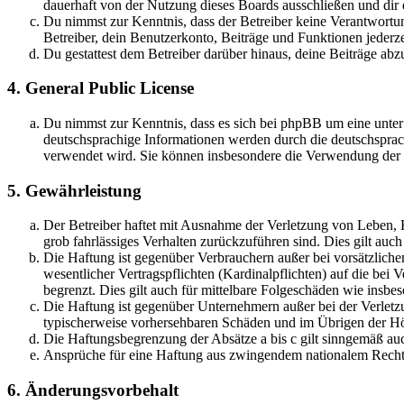
dauerhaft von der Nutzung dieses Boards ausschließen und dir e
Du nimmst zur Kenntnis, dass der Betreiber keine Verantwortung 
Betreiber, dein Benutzerkonto, Beiträge und Funktionen jederze
Du gestattest dem Betreiber darüber hinaus, deine Beiträge abz
4. General Public License
Du nimmst zur Kenntnis, dass es sich bei phpBB um eine unter
deutschsprachige Informationen werden durch die deutschsprac
verwendet wird. Sie können insbesondere die Verwendung der S
5. Gewährleistung
Der Betreiber haftet mit Ausnahme der Verletzung von Leben, Kö
grob fahrlässiges Verhalten zurückzuführen sind. Dies gilt au
Die Haftung ist gegenüber Verbrauchern außer bei vorsätzlich
wesentlicher Vertragspflichten (Kardinalpflichten) auf die be
begrenzt. Dies gilt auch für mittelbare Folgeschäden wie ins
Die Haftung ist gegenüber Unternehmern außer bei der Verletzu
typischerweise vorhersehbaren Schäden und im Übrigen der Höh
Die Haftungsbegrenzung der Absätze a bis c gilt sinngemäß auc
Ansprüche für eine Haftung aus zwingendem nationalem Recht 
6. Änderungsvorbehalt