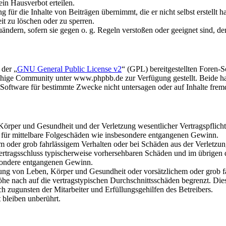
in Hausverbot erteilen.
für die Inhalte von Beiträgen übernimmt, die er nicht selbst erstellt 
it zu löschen oder zu sperren.
uändern, sofern sie gegen o. g. Regeln verstoßen oder geeignet sind, 
 der „
GNU General Public License v2
“ (GPL) bereitgestellten Foren
hige Community unter www.phpbb.de zur Verfügung gestellt. Beide hab
oftware für bestimmte Zwecke nicht untersagen oder auf Inhalte frem
rper und Gesundheit und der Verletzung wesentlicher Vertragspflichten
ch für mittelbare Folgeschäden wie insbesondere entgangenen Gewinn.
em oder grob fahrlässigem Verhalten oder bei Schäden aus der Verletz
i Vertragsschluss typischerweise vorhersehbaren Schäden und im übrigen
besondere entgangenen Gewinn.
ng von Leben, Körper und Gesundheit oder vorsätzlichem oder grob fah
e nach auf die vertragstypischen Durchschnittsschäden begrenzt. Dies
h zugunsten der Mitarbeiter und Erfüllungsgehilfen des Betreibers.
bleiben unberührt.