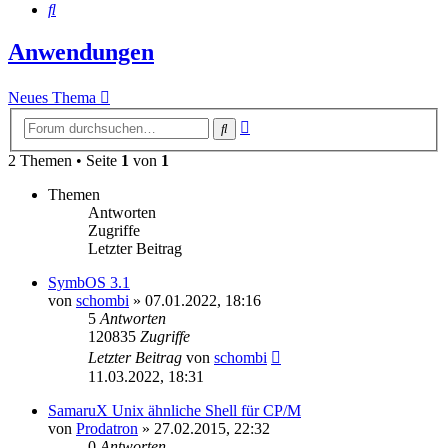
Suche
Anwendungen
Neues Thema
Erweiterte
Suche
Suche
2 Themen • Seite
1
von
1
Themen
Antworten
Zugriffe
Letzter Beitrag
SymbOS 3.1
von
schombi
»
07.01.2022, 18:16
5
Antworten
120835
Zugriffe
Letzter Beitrag
von
schombi
11.03.2022, 18:31
SamaruX Unix ähnliche Shell für CP/M
von
Prodatron
»
27.02.2015, 22:32
0
Antworten