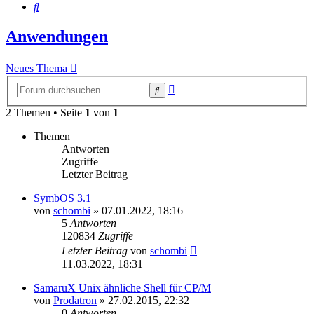
Suche
Anwendungen
Neues Thema
Erweiterte
Suche
Suche
2 Themen • Seite
1
von
1
Themen
Antworten
Zugriffe
Letzter Beitrag
SymbOS 3.1
von
schombi
»
07.01.2022, 18:16
5
Antworten
120834
Zugriffe
Letzter Beitrag
von
schombi
11.03.2022, 18:31
SamaruX Unix ähnliche Shell für CP/M
von
Prodatron
»
27.02.2015, 22:32
0
Antworten