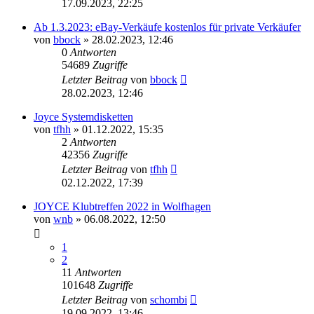
17.09.2023, 22:25
Ab 1.3.2023: eBay-Verkäufe kostenlos für private Verkäufer
von
bbock
»
28.02.2023, 12:46
0
Antworten
54689
Zugriffe
Letzter Beitrag
von
bbock
28.02.2023, 12:46
Joyce Systemdisketten
von
tfhh
»
01.12.2022, 15:35
2
Antworten
42356
Zugriffe
Letzter Beitrag
von
tfhh
02.12.2022, 17:39
JOYCE Klubtreffen 2022 in Wolfhagen
von
wnb
»
06.08.2022, 12:50
1
2
11
Antworten
101648
Zugriffe
Letzter Beitrag
von
schombi
19.09.2022, 13:46