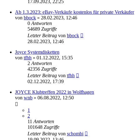
17.09.2023, 22:25
Ab 1.3.2023: eBay-Verkäufe kostenlos für private Verkäufer
von
bbock
»
28.02.2023, 12:46
0
Antworten
54689
Zugriffe
Letzter Beitrag
von
bbock
28.02.2023, 12:46
Joyce Systemdisketten
von
tfhh
»
01.12.2022, 15:35
2
Antworten
42356
Zugriffe
Letzter Beitrag
von
tfhh
02.12.2022, 17:39
JOYCE Klubtreffen 2022 in Wolfhagen
von
wnb
»
06.08.2022, 12:50
1
2
11
Antworten
101648
Zugriffe
Letzter Beitrag
von
schombi
19.09.2022, 13:46